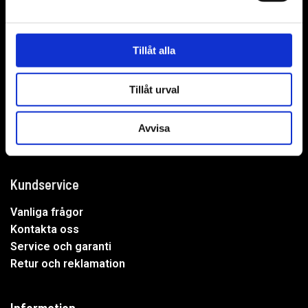
WER-agenturer AB
Adress: Elementvägen 7, 702 27 Örebro
Tillåt alla
Undrar du över något?
Tillåt urval
Mejla oss:
info@wer.se
Eller ring oss:
019-20 73 30
Avvisa
Kundservice
Vanliga frågor
Kontakta oss
Service och garanti
Retur och reklamation