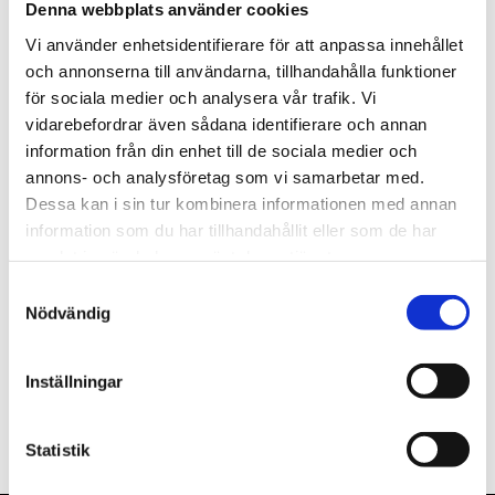
Denna webbplats använder cookies
st
Lägg i varukorgen
Vi använder enhetsidentifierare för att anpassa innehållet
och annonserna till användarna, tillhandahålla funktioner
Finns i lager
för sociala medier och analysera vår trafik. Vi
vidarebefordrar även sådana identifierare och annan
information från din enhet till de sociala medier och
annons- och analysföretag som vi samarbetar med.
Dessa kan i sin tur kombinera informationen med annan
Beskrivning
information som du har tillhandahållit eller som de har
samlat in när du har använt deras tjänster.
Om varumärket
Samtyckesval
Nödvändig
Filer
Inställningar
Statistik