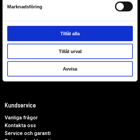
Marknadsföring
WER-agenturer AB
Tillåt alla
Adress: Elementvägen 7, 702 27 Örebro
Tillåt urval
Undrar du över något?
Avvisa
Mejla oss:
info@wer.se
Eller ring oss:
019-20 73 30
Kundservice
Vanliga frågor
Kontakta oss
Service och garanti