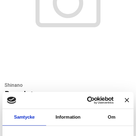
Shinano
Regulator
Artikelnr: SI139-2
Rekommenderat pris: 50.40 kr
Samtycke
Information
Om
50,40 kr