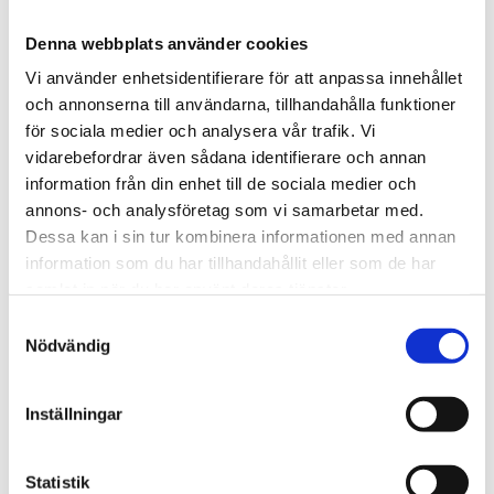
1 480 kr
Denna webbplats använder cookies
Vi använder enhetsidentifierare för att anpassa innehållet
och annonserna till användarna, tillhandahålla funktioner
st
Lägg i varukorgen
för sociala medier och analysera vår trafik. Vi
vidarebefordrar även sådana identifierare och annan
Finns i lager
information från din enhet till de sociala medier och
annons- och analysföretag som vi samarbetar med.
Dessa kan i sin tur kombinera informationen med annan
information som du har tillhandahållit eller som de har
Beskrivning
samlat in när du har använt deras tjänster.
Samtyckesval
Om varumärket
Nödvändig
Filer
Inställningar
Statistik