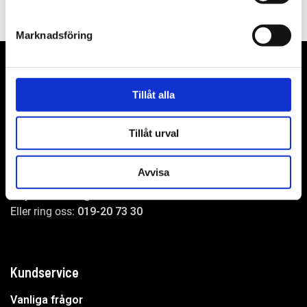
Marknadsföring
Tillåt alla
WER-agenturer AB
Adress: Elementvägen 7, 702 27 Örebro
Tillåt urval
Undrar du över något?
Avvisa
Mejla oss:
info@wer.se
Eller ring oss:
019-20 73 30
Kundservice
Vanliga frågor