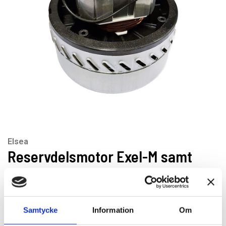
Elsea
Reservdelsmotor Exel-M samt
estro
Artikelnr: MO10302BP
Samtycke
Information
Om
Rekommenderat pris: 1 480.00 kr