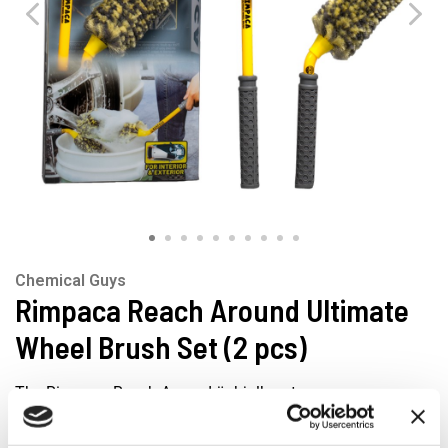
Chemical Guys
Rimpaca Reach Around Ultimate
Wheel Brush Set (2 pcs)
The Rimpaca Reach Around är hjulborstarna som
kombinerar en vinklad design med en ultramjuk, helt
syntetisk ullhuvud, vilket gör att du når runt och kommer åt