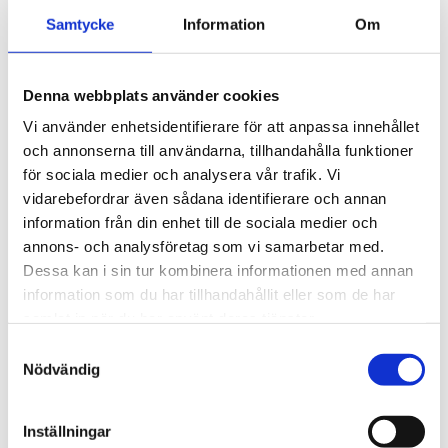
alla svåråtkomliga områden över hela din bil!
Samtycke
Information
Om
Artikelnr: ACC615
EAN-kod: 0842850105494
Rekommenderat pris: 527.20 kr
Denna webbplats använder cookies
Vi använder enhetsidentifierare för att anpassa innehållet
527,20 kr
och annonserna till användarna, tillhandahålla funktioner
för sociala medier och analysera vår trafik. Vi
vidarebefordrar även sådana identifierare och annan
st
Lägg i varukorgen
information från din enhet till de sociala medier och
annons- och analysföretag som vi samarbetar med.
Finns i lager
Dessa kan i sin tur kombinera informationen med annan
information som du har tillhandahållit eller som de har
samlat in när du har använt deras tjänster.
Samtyckesval
Beskrivning
Nödvändig
Om varumärket
Inställningar