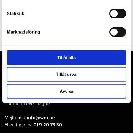
Filer
Statistik
Marknadsföring
Tillåt alla
Tillåt urval
WER-agenturer AB
Adress: Elementvägen 7, 702 27 Örebro
Avvisa
Undrar du över något?
Mejla oss:
info@wer.se
Eller ring oss:
019-20 73 30