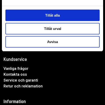
WER-agenturer AB
Adress: Elementvägen 7, 702 27 Örebro
Tillåt alla
Undrar du över något?
Tillåt urval
Mejla oss:
info@wer.se
Eller ring oss:
019-20 73 30
Avvisa
Kundservice
Vanliga frågor
Kontakta oss
Service och garanti
Retur och reklamation
Information