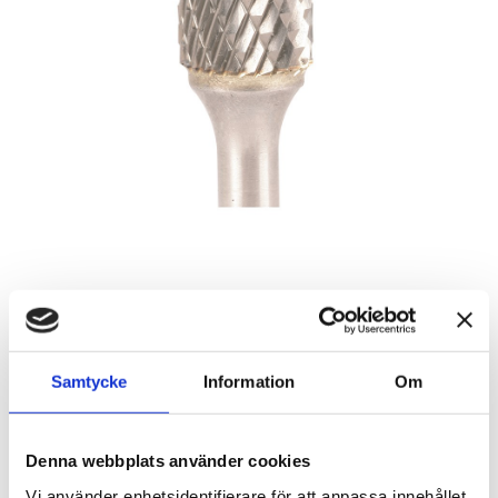
Roterande fil, 6 mm, 0L
Artikelnr: 386806
Samtycke
Information
Om
Rekommenderat pris: 470.00 kr
470 kr
Denna webbplats använder cookies
Vi använder enhetsidentifierare för att anpassa innehållet