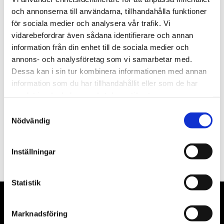
st
Lägg i varukorgen
och annonserna till användarna, tillhandahålla funktioner
för sociala medier och analysera vår trafik. Vi
Finns i lager
vidarebefordrar även sådana identifierare och annan
information från din enhet till de sociala medier och
annons- och analysföretag som vi samarbetar med.
Dessa kan i sin tur kombinera informationen med annan
information som du har tillhandahållit eller som de har
Beskrivning
samlat in när du har använt deras tjänster.
Samtyckesval
Filer
Nödvändig
Inställningar
Statistik
Marknadsföring