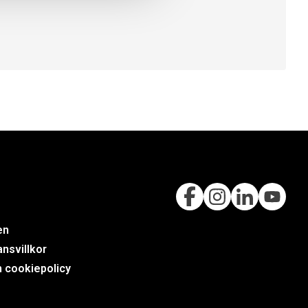
en
nsvillkor
h cookiepolicy