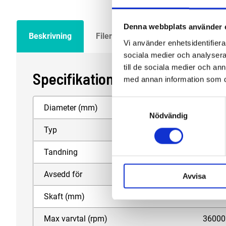
Denna webbplats använder 
Beskrivning
Filer
Vi använder enhetsidentifierar
sociala medier och analysera 
till de sociala medier och a
Specifikation
med annan information som du 
Samtyckesval
Diameter (mm)
8
Nödvändig
Typ
H (Flamform)
Tandning
2S
Avsedd för
Metaller
Avvisa
Skaft (mm)
6
Max varvtal (rpm)
36000