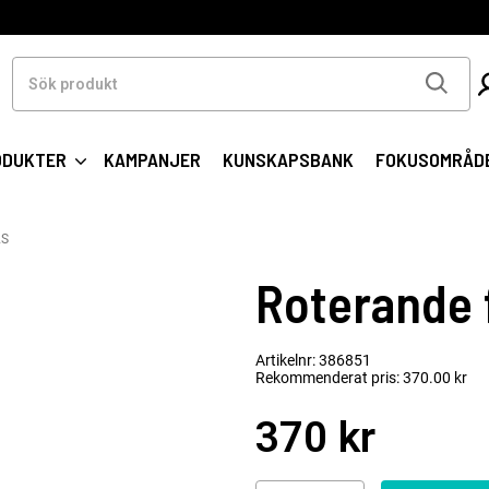
Sök
produkt
ODUKTER
KAMPANJER
KUNSKAPSBANK
FOKUSOMRÅD
2S
Roterande f
Artikelnr: 386851
Rekommenderat pris: 370.00 kr
370 kr