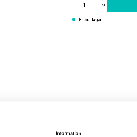
st
Finns i lager
Information