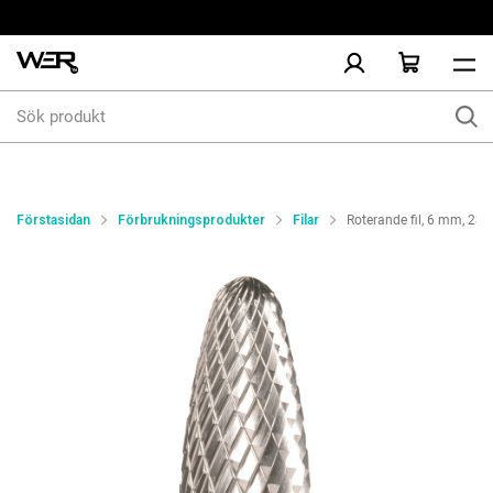
Sök
produkt
Förstasidan
Förbrukningsprodukter
Filar
Roterande fil, 6 mm, 2S