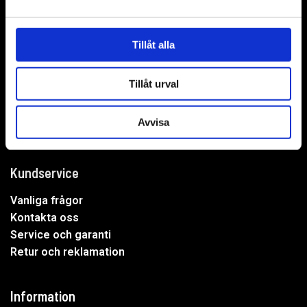
WER-agenturer AB
Adress: Elementvägen 7, 702 27 Örebro
Tillåt alla
Undrar du över något?
Tillåt urval
Mejla oss:
info@wer.se
Eller ring oss:
019-20 73 30
Avvisa
Kundservice
Vanliga frågor
Kontakta oss
Service och garanti
Retur och reklamation
Information