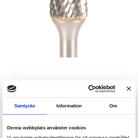
Roterande fil, 6 mm, 2S
Artikelnr: 386844
Samtycke
Information
Om
Rekommenderat pris: 765.00 kr
765 kr
Denna webbplats använder cookies
Vi använder enhetsidentifierare för att anpassa innehållet