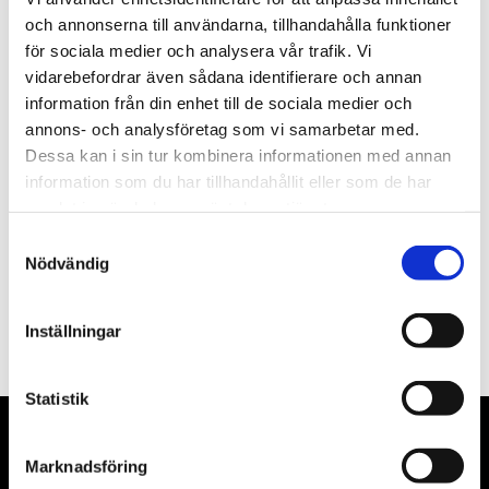
st
Lägg i varukorgen
och annonserna till användarna, tillhandahålla funktioner
för sociala medier och analysera vår trafik. Vi
Finns i lager
vidarebefordrar även sådana identifierare och annan
information från din enhet till de sociala medier och
annons- och analysföretag som vi samarbetar med.
Dessa kan i sin tur kombinera informationen med annan
information som du har tillhandahållit eller som de har
Beskrivning
samlat in när du har använt deras tjänster.
Samtyckesval
Filer
Nödvändig
Inställningar
Statistik
Marknadsföring