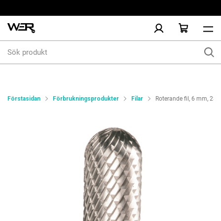
Sök
produkt
Förstasidan
Förbrukningsprodukter
Filar
Roterande fil, 6 mm, 2S