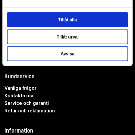
WER-agenturer AB
Adress: Elementvägen 7, 702 27 Örebro
Tillåt alla
Undrar du över något?
Tillåt urval
Mejla oss:
info@wer.se
Eller ring oss:
019-20 73 30
Avvisa
Kundservice
Vanliga frågor
Kontakta oss
Service och garanti
Retur och reklamation
Information