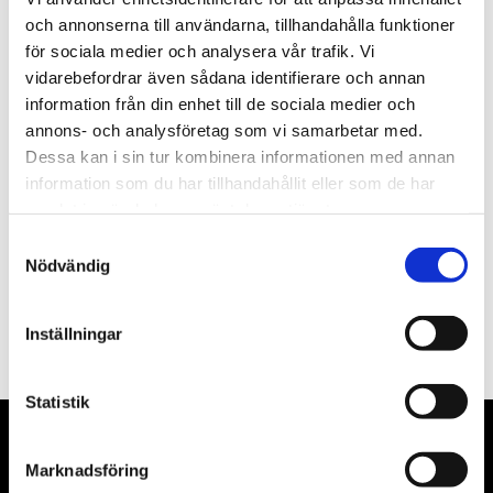
st
Lägg i varukorgen
och annonserna till användarna, tillhandahålla funktioner
för sociala medier och analysera vår trafik. Vi
Finns i lager
vidarebefordrar även sådana identifierare och annan
information från din enhet till de sociala medier och
annons- och analysföretag som vi samarbetar med.
Dessa kan i sin tur kombinera informationen med annan
information som du har tillhandahållit eller som de har
Beskrivning
samlat in när du har använt deras tjänster.
Samtyckesval
Filer
Nödvändig
Inställningar
Statistik
Marknadsföring