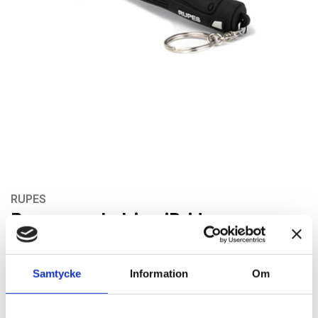
RUPES
Rupes nyckelring iBrid
Artikelnr: 9.Z978
Rekommenderat pris: 56.50 kr
Samtycke
Information
Om
56,50 kr