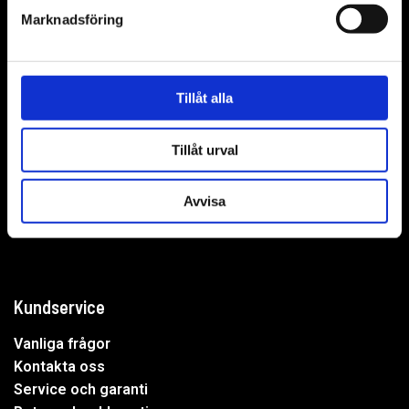
Marknadsföring
WER-agenturer AB
Tillåt alla
Adress: Elementvägen 7, 702 27 Örebro
Tillåt urval
Undrar du över något?
Avvisa
Mejla oss:
info@wer.se
Eller ring oss:
019-20 73 30
Kundservice
Vanliga frågor
Kontakta oss
Service och garanti