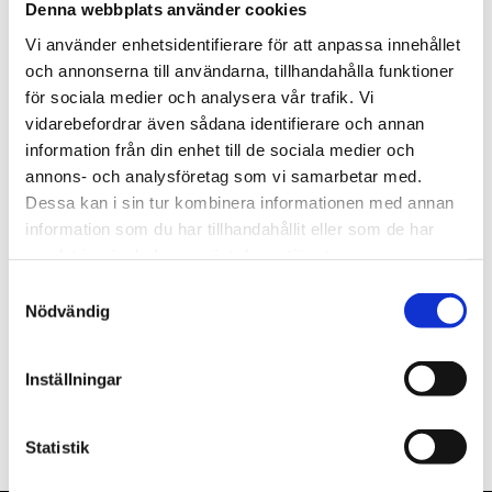
Denna webbplats använder cookies
st
Lägg i varukorgen
Vi använder enhetsidentifierare för att anpassa innehållet
och annonserna till användarna, tillhandahålla funktioner
Tillfälligt slut.
för sociala medier och analysera vår trafik. Vi
vidarebefordrar även sådana identifierare och annan
information från din enhet till de sociala medier och
annons- och analysföretag som vi samarbetar med.
Dessa kan i sin tur kombinera informationen med annan
Beskrivning
information som du har tillhandahållit eller som de har
samlat in när du har använt deras tjänster.
Om varumärket
Samtyckesval
Nödvändig
Filer
Inställningar
Statistik