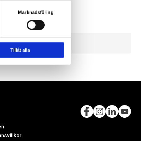
Marknadsföring
Tillåt alla
en
nsvillkor