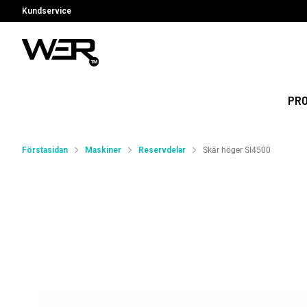
Kundservice
PR
Förstasidan
Maskiner
Reservdelar
Skär höger SI4500