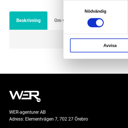
Samtyckesval
Nödvändig
Beskrivning
Om varumärket
Filer
Avvisa
WER-agenturer AB
Adress: Elementvägen 7, 702 27 Örebro