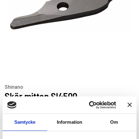
Shinano
Skär mitten SI4500
Artikelnr: 160-2
EAN-kod: 4562241753160
Rekommenderat pris: 676.00 kr
Samtycke
Information
Om
676 kr