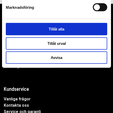
Marknadsföring
Tillåt alla
WER-agenturer AB
Adress: Elementvägen 7, 702 27 Örebro
Tillåt urval
Undrar du över något?
Avvisa
Mejla oss:
info@wer.se
Eller ring oss:
019-20 73 30
Kundservice
Vanliga frågor
Kontakta oss
Service och garanti