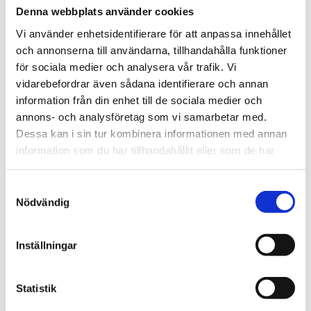
Denna webbplats använder cookies
Vi använder enhetsidentifierare för att anpassa innehållet
st
Lägg i varukorgen
och annonserna till användarna, tillhandahålla funktioner
för sociala medier och analysera vår trafik. Vi
Finns i lager
vidarebefordrar även sådana identifierare och annan
information från din enhet till de sociala medier och
annons- och analysföretag som vi samarbetar med.
Dessa kan i sin tur kombinera informationen med annan
Beskrivning
information som du har tillhandahållit eller som de har
samlat in när du har använt deras tjänster.
Om varumärket
Samtyckesval
Nödvändig
Filer
Inställningar
Statistik