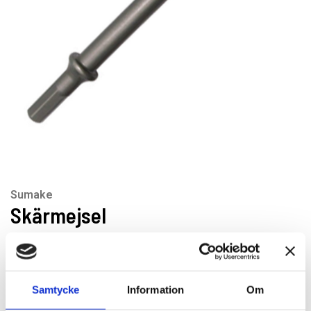
Sumake
Skärmejsel
Skärmejsel med HEX-fäste.
Artikelnr: ST-2004/HE
EAN-kod: 4718399056176
Samtycke
Information
Om
Rekommenderat pris: 144.00 kr