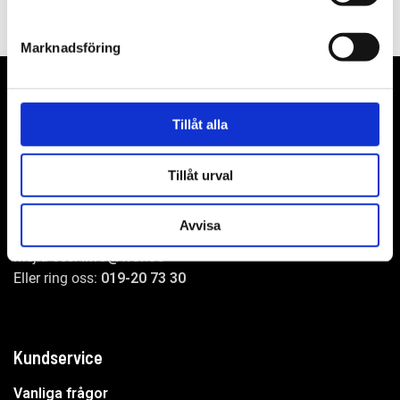
Marknadsföring
Tillåt alla
WER-agenturer AB
Adress: Elementvägen 7, 702 27 Örebro
Tillåt urval
Undrar du över något?
Avvisa
Mejla oss:
info@wer.se
Eller ring oss:
019-20 73 30
Kundservice
Vanliga frågor