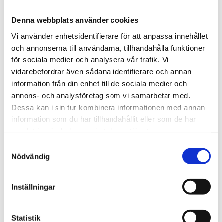
144 kr
Denna webbplats använder cookies
Vi använder enhetsidentifierare för att anpassa innehållet
och annonserna till användarna, tillhandahålla funktioner
st
Lägg i varukorgen
för sociala medier och analysera vår trafik. Vi
vidarebefordrar även sådana identifierare och annan
Finns i lager
information från din enhet till de sociala medier och
annons- och analysföretag som vi samarbetar med.
Dessa kan i sin tur kombinera informationen med annan
information som du har tillhandahållit eller som de har
Beskrivning
samlat in när du har använt deras tjänster.
Samtyckesval
Om varumärket
Nödvändig
Inställningar
Filer
Statistik