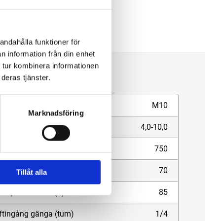
andahålla funktioner för
n information från din enhet
 tur kombinera informationen
cifikation
deras tjänster.
ruvdimensioner (mm)
M10
Marknadsföring
mentområde (Nm)
4,0-10,0
rv/min obelastad (rpm)
750
ftförbrukning (l/min)
70
Tillåt alla
udtrycksnivå dB (A)
85
ftingång gänga (tum)
1/4