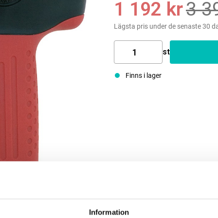
1 192 kr
3 3
Lägsta pris under de senaste 30 d
st
Finns i lager
Information