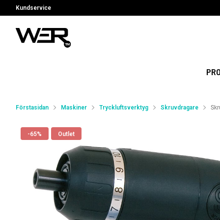
Kundservice
PR
Förstasidan
Maskiner
Tryckluftsverktyg
Skruvdragare
Skr
-65%
Outlet