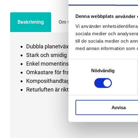
Denna webbplats använder 
Beskrivning
Om varumärket
Filer
Vi använder enhetsidentifierar
sociala medier och analysera 
till de sociala medier och a
Dubbla planetväxlar
med annan information som du 
Stark och smidig
Samtyckesval
Enkel momentinställning via hylsan i framkan
Nödvändig
Omkastare för fram/back i bakkant på verkty
Komposithandtag
Returluften är riktad nedåt
Avvisa