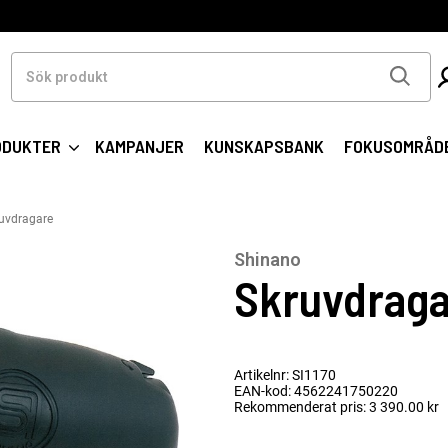
Sök
produkt
ODUKTER
KAMPANJER
KUNSKAPSBANK
FOKUSOMRÅD
uvdragare
Shinano
Skruvdrag
Artikelnr: SI1170
EAN-kod: 4562241750220
Rekommenderat pris: 3 390.00 kr