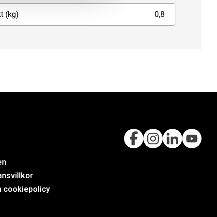
t (kg)
0,8
en
nsvillkor
h cookiepolicy