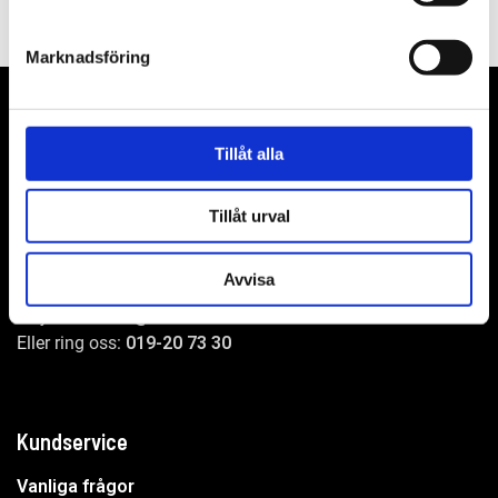
Marknadsföring
Tillåt alla
WER-agenturer AB
Adress: Elementvägen 7, 702 27 Örebro
Tillåt urval
Undrar du över något?
Avvisa
Mejla oss:
info@wer.se
Eller ring oss:
019-20 73 30
Kundservice
Vanliga frågor