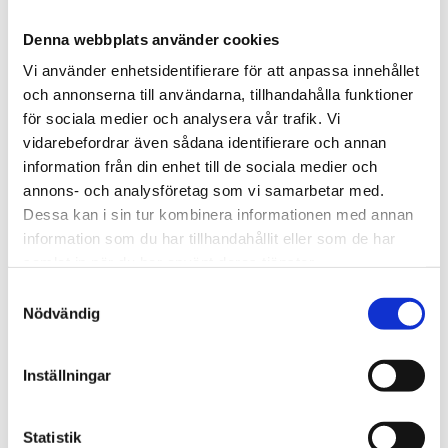
12 600 kr
Denna webbplats använder cookies
Vi använder enhetsidentifierare för att anpassa innehållet
och annonserna till användarna, tillhandahålla funktioner
st
Lägg i varukorgen
för sociala medier och analysera vår trafik. Vi
vidarebefordrar även sådana identifierare och annan
Finns i lager
information från din enhet till de sociala medier och
annons- och analysföretag som vi samarbetar med.
Dessa kan i sin tur kombinera informationen med annan
information som du har tillhandahållit eller som de har
Beskrivning
samlat in när du har använt deras tjänster.
Samtyckesval
Om varumärket
Nödvändig
Filer
Inställningar
Statistik