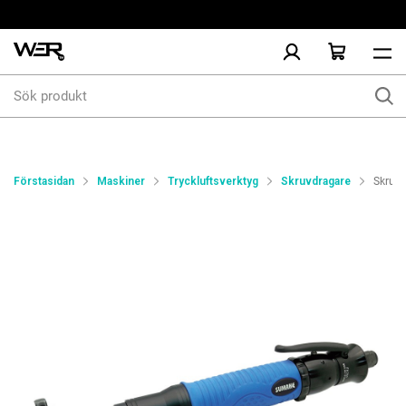
Sök
produkt
Förstasidan
Maskiner
Tryckluftsverktyg
Skruvdragare
Skruvd