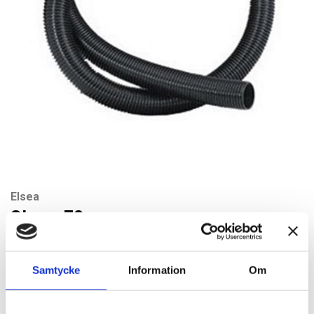
Elsea
Slang 36mm
Artikelnr: ACTF036/10/CI
Rekommenderat pris: 705.00 kr
Samtycke
Information
Om
705 kr