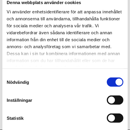
Denna webbplats använder cookies
st
Lägg i varukorgen
Vi använder enhetsidentifierare för att anpassa innehållet
och annonserna till användarna, tillhandahålla funktioner
Finns i lager
för sociala medier och analysera vår trafik. Vi
vidarebefordrar även sådana identifierare och annan
information från din enhet till de sociala medier och
annons- och analysföretag som vi samarbetar med.
Dessa kan i sin tur kombinera informationen med annan
Beskrivning
information som du har tillhandahållit eller som de har
samlat in när du har använt deras tjänster.
Om varumärket
Samtyckesval
Nödvändig
Filer
Inställningar
Statistik