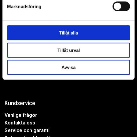
Marknadsföring
WER-agenturer AB
Tillåt alla
Adress: Elementvägen 7, 702 27 Örebro
Tillåt urval
Undrar du över något?
Avvisa
Mejla oss:
info@wer.se
Eller ring oss:
019-20 73 30
Kundservice
Vanliga frågor
Kontakta oss
Service och garanti