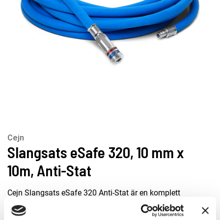
Cejn
Slangsats eSafe 320, 10 mm x
10m, Anti-Stat
Cejn Slangsats eSafe 320 Anti-Stat är en komplett
slangsats med antistatisk EPDM-slang, särskilt lämpad för
lackeringsarbeten. Den raka armerade gummislangen är