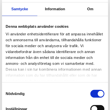
extremt flexibel och levereras färdigmonterad med
Samtycke
Information
Om
snabbkoppling och nippel för direkt användning.
Artikelnr: 199009923
Minsta beställning: 1 st
Denna webbplats använder cookies
Rekommenderat pris: 1 157.00 kr
Vi använder enhetsidentifierare för att anpassa innehållet
1 157 kr
och annonserna till användarna, tillhandahålla funktioner
för sociala medier och analysera vår trafik. Vi
vidarebefordrar även sådana identifierare och annan
st
Lägg i varukorgen
information från din enhet till de sociala medier och
annons- och analysföretag som vi samarbetar med.
Dessa kan i sin tur kombinera informationen med annan
Tillfälligt slut.
information som du har tillhandahållit eller som de har
samlat in när du har använt deras tjänster.
Samtyckesval
Nödvändig
Beskrivning
Inställningar