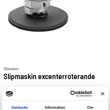
Shinano
Slipmaskin excenterroterande
Artikelnr: SI3100M
EAN-kod: 4562241752699
Rekommenderat pris: 2 790.00 kr
Samtycke
Information
Om