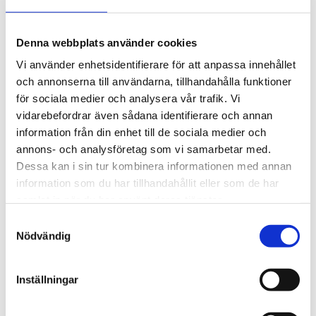
2 790 kr
Denna webbplats använder cookies
st
Lägg i varukorgen
Vi använder enhetsidentifierare för att anpassa innehållet
och annonserna till användarna, tillhandahålla funktioner
Beställningsvara, förväntad leveranstid: 110 dagar.
för sociala medier och analysera vår trafik. Vi
vidarebefordrar även sådana identifierare och annan
information från din enhet till de sociala medier och
annons- och analysföretag som vi samarbetar med.
Beskrivning
Dessa kan i sin tur kombinera informationen med annan
information som du har tillhandahållit eller som de har
samlat in när du har använt deras tjänster.
Om varumärket
Samtyckesval
Nödvändig
Filer
Inställningar
Reservdelar