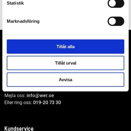
Statistik
Marknadsföring
Tillåt alla
WER-agenturer AB
Tillåt urval
Adress: Elementvägen 7, 702 27 Örebro
Avvisa
Undrar du över något?
Mejla oss:
info@wer.se
Eller ring oss:
019-20 73 30
Kundservice