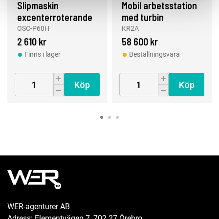
Slipmaskin
Mobil arbetsstation
excenterroterande
med turbin
DF 150mm
OSC-P60H
KR2A
2 610 kr
58 600 kr
Finns i lager
Beställningsvara
Köp
Köp
WER-agenturer AB
Adress: Elementvägen 7, 702 27 Örebro