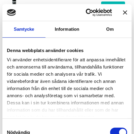
210 kr
Lägg till
Nippel med utvändig gänga R 1/4"
Samtycke
Information
Om
103205152
36 kr
Lägg till
Denna webbplats använder cookies
Stödrondell 150 mm AK & EK
Vi använder enhetsidentifierare för att anpassa innehållet
981.100
och annonserna till användarna, tillhandahålla funktioner
för sociala medier och analysera vår trafik. Vi
745 kr
Lägg till
vidarebefordrar även sådana identifierare och annan
information från din enhet till de sociala medier och
annons- och analysföretag som vi samarbetar med.
Beskrivning
Dessa kan i sin tur kombinera informationen med annan
information som du har tillhandahållit eller som de har
samlat in när du har använt deras tjänster.
Om varumärket
Samtyckesval
Nödvändig