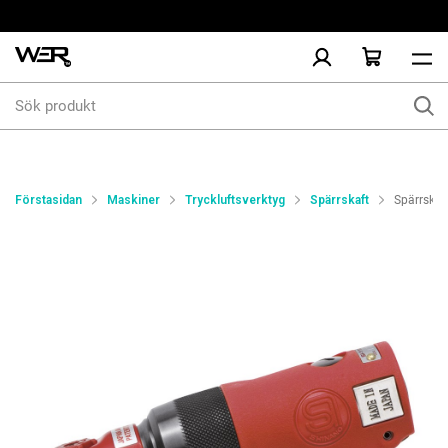
Sök
produkt
Förstasidan
Maskiner
Tryckluftsverktyg
Spärrskaft
Spärrskaft