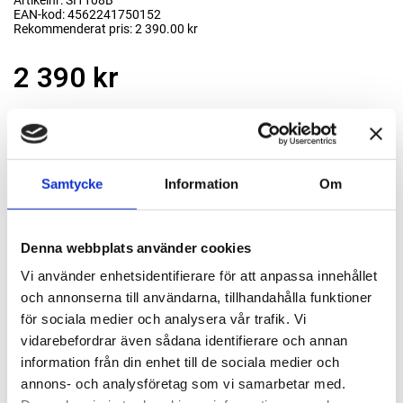
Artikelnr: SI1108B
EAN-kod: 4562241750152
Rekommenderat pris: 2 390.00 kr
2 390 kr
st
Lägg i varukorgen
Finns i lager
Samtycke
Information
Om
Denna webbplats använder cookies
Passande tillbehör
Vi använder enhetsidentifierare för att anpassa innehållet
och annonserna till användarna, tillhandahålla funktioner
Nippel med utvändig gänga R 1/8"
för sociala medier och analysera vår trafik. Vi
103205151
vidarebefordrar även sådana identifierare och annan
36 kr
Lägg till
information från din enhet till de sociala medier och
annons- och analysföretag som vi samarbetar med.