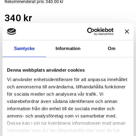
Rekommenderat pris: 340.00 kr
340 kr
st
Lägg i varukorgen
Samtycke
Information
Om
Finns i lager
Denna webbplats använder cookies
Passande tillbehör
Vi använder enhetsidentifierare för att anpassa innehållet
och annonserna till användarna, tillhandahålla funktioner
Polermaskin oscillerande LHR15V
för sociala medier och analysera vår trafik. Vi
BigFoot LHR15V
vidarebefordrar även sådana identifierare och annan
information från din enhet till de sociala medier och
7 800 kr
Läs mer
annons- och analysföretag som vi samarbetar med.
Dessa kan i sin tur kombinera informationen med annan
Polermaskin batteridriven oscillerande
information som du har tillhandahållit eller som de har