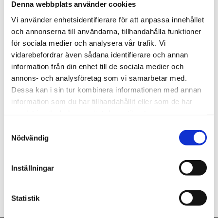
Denna webbplats använder cookies
st
Lägg i varukorgen
Vi använder enhetsidentifierare för att anpassa innehållet
och annonserna till användarna, tillhandahålla funktioner
Finns i lager
för sociala medier och analysera vår trafik. Vi
vidarebefordrar även sådana identifierare och annan
information från din enhet till de sociala medier och
annons- och analysföretag som vi samarbetar med.
Dessa kan i sin tur kombinera informationen med annan
Beskrivning
information som du har tillhandahållit eller som de har
samlat in när du har använt deras tjänster.
Om varumärket
Samtyckesval
Nödvändig
Filer
Inställningar
Statistik