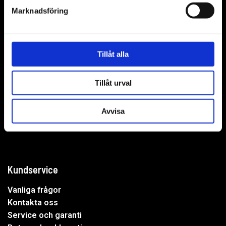
Marknadsföring
WER-agenturer AB
Tillåt alla
Adress: Elementvägen 7, 702 27 Örebro
Tillåt urval
Undrar du över något?
Avvisa
Mejla oss:
info@wer.se
Eller ring oss:
019-20 73 30
Kundservice
Vanliga frågor
Kontakta oss
Service och garanti