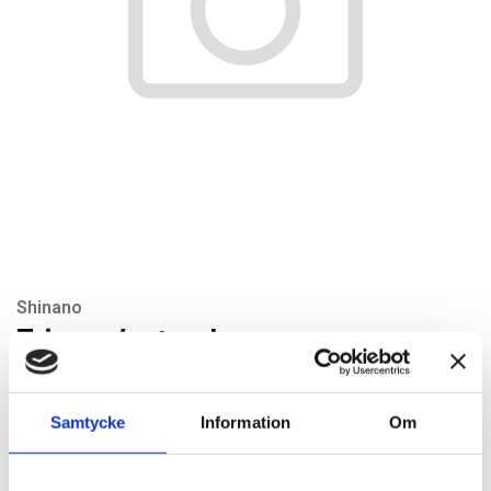
Shinano
Trigger/avtryckare
Artikelnr: SI220-2
Rekommenderat pris: 15.60 kr
Samtycke
Information
Om
15,60 kr