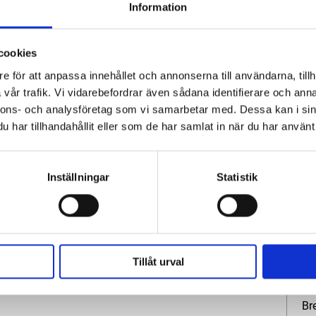
Information
cookies
e för att anpassa innehållet och annonserna till användarna, tillh
vår trafik. Vi vidarebefordrar även sådana identifierare och anna
Spe
10 000 timmars livslängd på filter
nnons- och analysföretag som vi samarbetar med. Dessa kan i sin
engöring av filtret
har tillhandahållit eller som de har samlat in när du har använt 
sdioder direkt i manöverpanelen
Ma
kapacitet för max 2st samtidiga användare
Inställningar
Statistik
Va
ster, maximal prestanda
Lu
Mo
Tillåt urval
Lä
Br