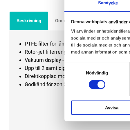
Samtycke
Beskrivning
Om varumärket
Filer
Denna webbplats använder 
Vi använder enhetsidentifierar
sociala medier och analysera 
PTFE-filter för lång störningsfri livslängd - ca 
till de sociala medier och a
Rotor-jet filterrengöring - kraftig pneumatisk r
med annan information som du 
Vakuum display - se filtrets prestanda med ly
Samtyckesval
Upp till 2 samtidiga användare - enheten har 
Nödvändig
Direktkopplad motor-turbin - inga effektförlu
Godkänd för zon 22 (ATEX 99/92/CE)
Avvisa