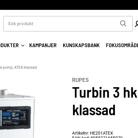
Sök
produkt
ODUKTER
KAMPANJER
KUNSKAPSBANK
FOKUSOMRÅD
gle pump, ATEX-klassad
RUPES
Turbin 3 hk
klassad
Artikelnr: HE201ATEX