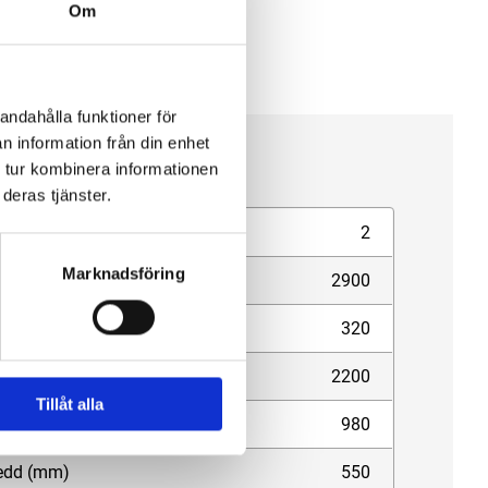
Om
andahålla funktioner för
n information från din enhet
cifikation
 tur kombinera informationen
deras tjänster.
x samtidiga användare
2
Marknadsföring
kuum (mm/H²O)
2900
ftflöde (m³/h)
320
toreffekt (W)
2200
Tillåt alla
ngd (mm)
980
edd (mm)
550