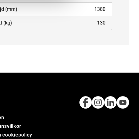
jd (mm)
1380
t (kg)
130
en
nsvillkor
h cookiepolicy