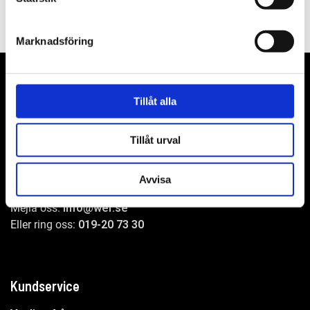
Marknadsföring
Tillåt alla
WER-agenturer AB
Tillåt urval
Adress: Elementvägen 7, 702 27 Örebro
Undrar du över något?
Avvisa
Mejla oss:
info@wer.se
Eller ring oss:
019-20 73 30
Kundservice