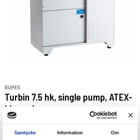
RUPES
Turbin 7.5 hk, single pump, ATEX-
klassad
Artikelnr: HE901ATEX
Samtycke
Information
Om
EAN-kod: 8055271650081
Rekommenderat pris: 177 900.00 kr