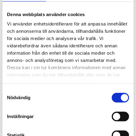
177 900 kr
Denna webbplats använder cookies
Vi använder enhetsidentifierare för att anpassa innehållet
och annonserna till användarna, tillhandahålla funktioner
st
Lägg i varukorgen
för sociala medier och analysera vår trafik. Vi
vidarebefordrar även sådana identifierare och annan
Beställningsvara, förväntad leveranstid: 35 dagar.
information från din enhet till de sociala medier och
annons- och analysföretag som vi samarbetar med.
Dessa kan i sin tur kombinera informationen med annan
information som du har tillhandahållit eller som de har
Beskrivning
samlat in när du har använt deras tjänster.
Samtyckesval
Nödvändig
Om varumärket
Inställningar
Filer
Statistik