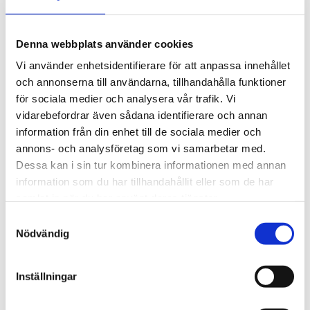
Artikelnr: 001.1615
Rekommenderat pris: 6 530.00 kr
Denna webbplats använder cookies
6 530 kr
Vi använder enhetsidentifierare för att anpassa innehållet
och annonserna till användarna, tillhandahålla funktioner
för sociala medier och analysera vår trafik. Vi
st
Lägg i varukorgen
vidarebefordrar även sådana identifierare och annan
information från din enhet till de sociala medier och
Finns i lager
annons- och analysföretag som vi samarbetar med.
Dessa kan i sin tur kombinera informationen med annan
information som du har tillhandahållit eller som de har
samlat in när du har använt deras tjänster.
Beskrivning
Samtyckesval
Nödvändig
Om varumärket
Inställningar
Filer