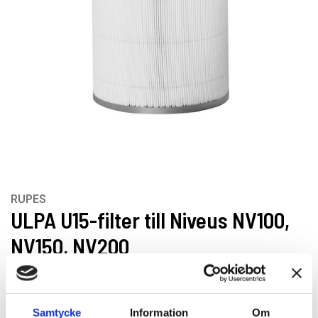
RUPES
ULPA U15-filter till Niveus NV100,
NV150, NV200
ULPA-filter med klassificering U15 och en filteringsyta på 8
kvadratmeter till NV100, NV150 och NV200.
Samtycke
Information
Om