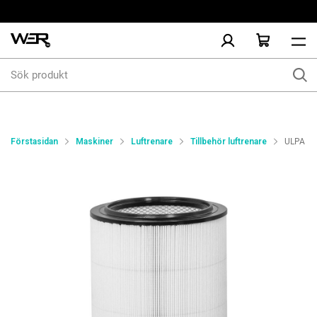
Sök
produkt
Förstasidan
Maskiner
Luftrenare
Tillbehör luftrenare
ULPA U15