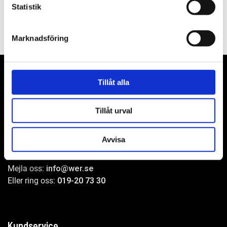
Statistik
Marknadsföring
Tillåt alla
WER-agenturer AB
Tillåt urval
Adress: Elementvägen 7, 702 27 Örebro
Avvisa
Undrar du över något?
Mejla oss:
info@wer.se
Eller ring oss:
019-20 73 30
Kundservice