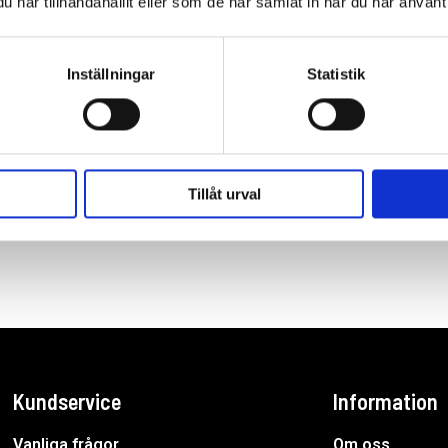
har tillhandahållit eller som de har samlat in när du har använt 
Inställningar
Statistik
ngsyta på 4 kvadratmeter.
Tillåt urval
Kundservice
Information
Vanliga frågor
Om oss