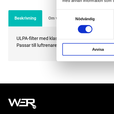
med annan information som du 
Samtyckesval
Beskrivning
Om varumärket
Filer
Nödvändig
ULPA-filter med klassificering U15 och en filteri
Passar till luftrenare Niveus NV50.
Avvisa