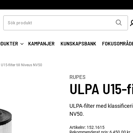
Sök
produkt
ODUKTER
KAMPANJER
KUNSKAPSBANK
FOKUSOMRÅD
U15-filter till Niveus NV50
RUPES
ULPA U15-fi
ULPA-filter med klassificeri
NV50.
Artikelnr: 152.1615
Rekommenderat pris: 6 450.00 kr