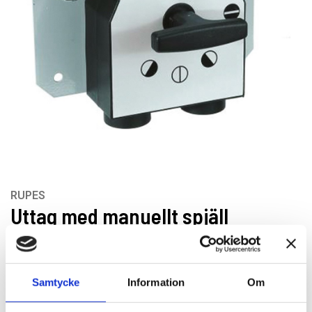
RUPES
Uttag med manuellt spjäll
Artikelnr: DC2W
EAN-kod: 8051499560669
Samtycke
Information
Om
Rekommenderat pris: 3 550.00 kr