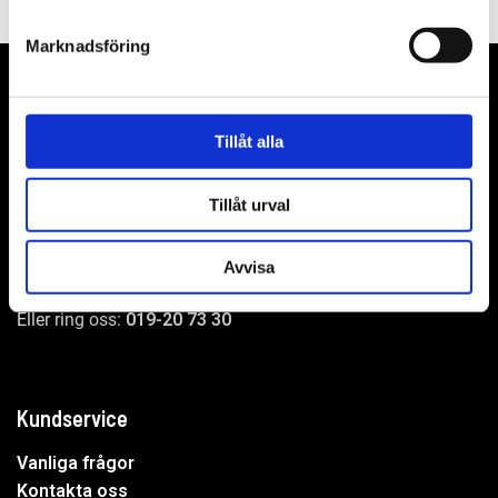
Marknadsföring
Tillåt alla
WER-agenturer AB
Adress: Elementvägen 7, 702 27 Örebro
Tillåt urval
Undrar du över något?
Avvisa
Mejla oss:
info@wer.se
Eller ring oss:
019-20 73 30
Kundservice
Vanliga frågor
Kontakta oss