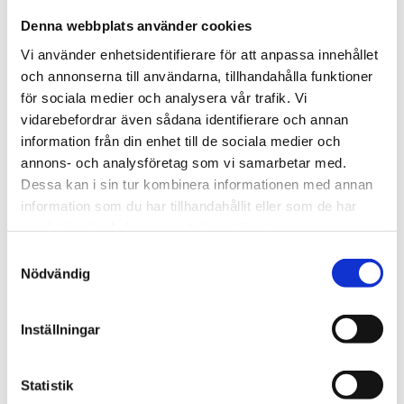
3 550 kr
Denna webbplats använder cookies
Vi använder enhetsidentifierare för att anpassa innehållet
st
Lägg i varukorgen
och annonserna till användarna, tillhandahålla funktioner
för sociala medier och analysera vår trafik. Vi
Beställningsvara, förväntad leveranstid: 49 dagar.
vidarebefordrar även sådana identifierare och annan
information från din enhet till de sociala medier och
annons- och analysföretag som vi samarbetar med.
Dessa kan i sin tur kombinera informationen med annan
Beskrivning
information som du har tillhandahållit eller som de har
samlat in när du har använt deras tjänster.
Samtyckesval
Om varumärket
Nödvändig
Filer
Inställningar
Statistik