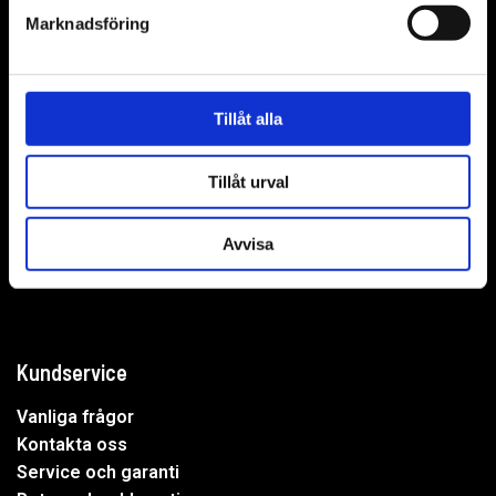
Marknadsföring
WER-agenturer AB
Tillåt alla
Adress: Elementvägen 7, 702 27 Örebro
Tillåt urval
Undrar du över något?
Avvisa
Mejla oss:
info@wer.se
Eller ring oss:
019-20 73 30
Kundservice
Vanliga frågor
Kontakta oss
Service och garanti