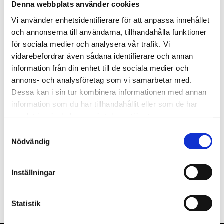
Denna webbplats använder cookies
st
Lägg i varukorgen
Vi använder enhetsidentifierare för att anpassa innehållet
och annonserna till användarna, tillhandahålla funktioner
Tillfälligt slut.
för sociala medier och analysera vår trafik. Vi
vidarebefordrar även sådana identifierare och annan
information från din enhet till de sociala medier och
annons- och analysföretag som vi samarbetar med.
Dessa kan i sin tur kombinera informationen med annan
Beskrivning
information som du har tillhandahållit eller som de har
samlat in när du har använt deras tjänster.
Om varumärket
Samtyckesval
Nödvändig
Filer
Inställningar
Statistik