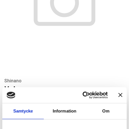
Shinano
Valve
Artikelnr: SI240-73
Rekommenderat pris: 34.20 kr
Samtycke
Information
Om
34,20 kr