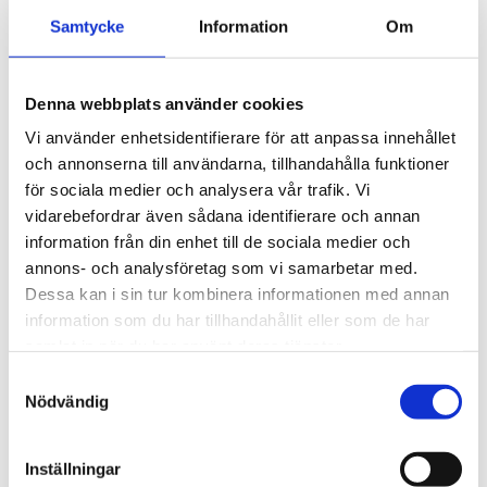
tygväska. 5 års garanti på maskinen, 3 år på batteriet.
Samtycke
Information
Om
Artikelnr: SC50978
EAN-kod: 3438050509780
Rekommenderat pris: 4 200.00 kr
Denna webbplats använder cookies
Vi använder enhetsidentifierare för att anpassa innehållet
4 200 kr
och annonserna till användarna, tillhandahålla funktioner
för sociala medier och analysera vår trafik. Vi
vidarebefordrar även sådana identifierare och annan
st
Lägg i varukorgen
information från din enhet till de sociala medier och
annons- och analysföretag som vi samarbetar med.
Finns i lager
Dessa kan i sin tur kombinera informationen med annan
information som du har tillhandahållit eller som de har
samlat in när du har använt deras tjänster.
Samtyckesval
Beskrivning
Nödvändig
Om varumärket
Inställningar