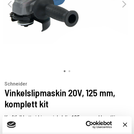
Schneider
Vinkelslipmaskin 20V, 125 mm,
komplett kit
Kraftfull batteridriven vinkelslip 125 mm med borstlös
motor och 8500 rpm. Snabbt och enkelt skivbyte utan
verktyg. Levereras med 4Ah batteri, snabbladdare och