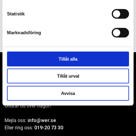
Filer
Statistik
Marknadsföring
Tillåt alla
Tillåt urval
WER-agenturer AB
Adress: Elementvägen 7, 702 27 Örebro
Avvisa
Undrar du över något?
Mejla oss:
info@wer.se
Eller ring oss:
019-20 73 30