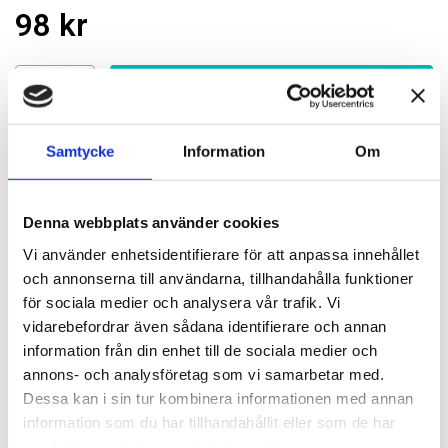
98 kr
st
Lägg i varukorgen
Finns i lager
Samtycke
Information
Om
Passande tillbehör
Denna webbplats använder cookies
Vi använder enhetsidentifierare för att anpassa innehållet
WERVAC stålrör golvstäd 38 mm
och annonserna till användarna, tillhandahålla funktioner
99106011
för sociala medier och analysera vår trafik. Vi
vidarebefordrar även sådana identifierare och annan
1 126 kr
Lägg till
information från din enhet till de sociala medier och
annons- och analysföretag som vi samarbetar med.
WERVAC fogmunstycke tvärställt
Dessa kan i sin tur kombinera informationen med annan
99106005
information som du har tillhandahållit eller som de har
samlat in när du har använt deras tjänster.