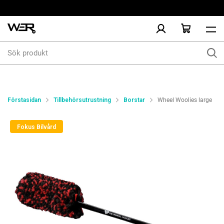
Sök
produkt
Förstasidan
Tillbehörsutrustning
Borstar
Wheel Woolies large
Fokus Bilvård