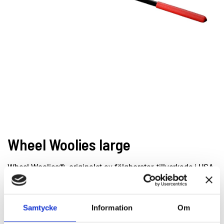
Wheel Woolies large
Wheel Woolies®, originalet av fälgborstar, tillverkade i USA
och av högsta kvalitet. Borstarna innehåller ingen metall
alls, utan är helt och hållet tillverkade av
kemikaliebeständig polypropen för att garantera en repfri
Samtycke
Information
Om
användning.