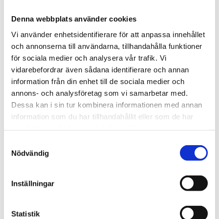
Artikelnr: 18100030
Denna webbplats använder cookies
Rekommenderat pris: 410.00 kr
Vi använder enhetsidentifierare för att anpassa innehållet
410 kr
och annonserna till användarna, tillhandahålla funktioner
för sociala medier och analysera vår trafik. Vi
vidarebefordrar även sådana identifierare och annan
st
Lägg i varukorgen
information från din enhet till de sociala medier och
annons- och analysföretag som vi samarbetar med.
Finns i lager
Dessa kan i sin tur kombinera informationen med annan
information som du har tillhandahållit eller som de har
samlat in när du har använt deras tjänster.
Samtyckesval
Beskrivning
Nödvändig
Filer
Inställningar
Statistik