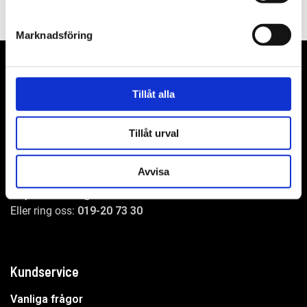
Marknadsföring
Tillåt alla
WER-agenturer AB
Adress: Elementvägen 7, 702 27 Örebro
Tillåt urval
Undrar du över något?
Avvisa
Mejla oss:
info@wer.se
Eller ring oss:
019-20 73 30
Kundservice
Vanliga frågor