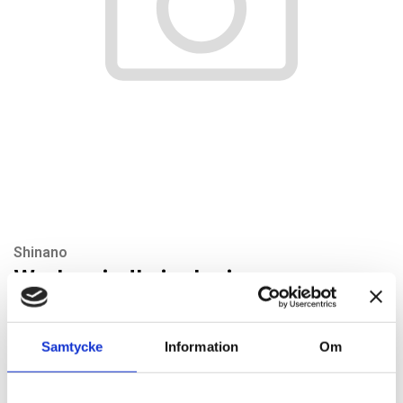
Shinano
Work spindle incl. pins
Artikelnr: SI215-8-1
Rekommenderat pris: 461.00 kr
Samtycke
Information
Om
461 kr