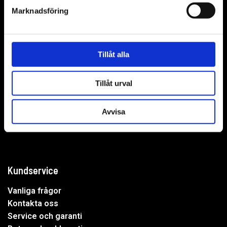
Marknadsföring
WER-agenturer AB
Tillåt alla
Adress: Elementvägen 7, 702 27 Örebro
Tillåt urval
Undrar du över något?
Avvisa
Mejla oss:
info@wer.se
Eller ring oss:
019-20 73 30
Kundservice
Vanliga frågor
Kontakta oss
Service och garanti