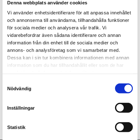
Denna webbplats använder cookies
st
Lägg i varukorgen
Vi använder enhetsidentifierare för att anpassa innehållet
och annonserna till användarna, tillhandahålla funktioner
Finns i lager
för sociala medier och analysera vår trafik. Vi
vidarebefordrar även sådana identifierare och annan
information från din enhet till de sociala medier och
annons- och analysföretag som vi samarbetar med.
Dessa kan i sin tur kombinera informationen med annan
Beskrivning
information som du har tillhandahållit eller som de har
samlat in när du har använt deras tjänster.
Om varumärket
Samtyckesval
Nödvändig
Filer
Inställningar
Statistik