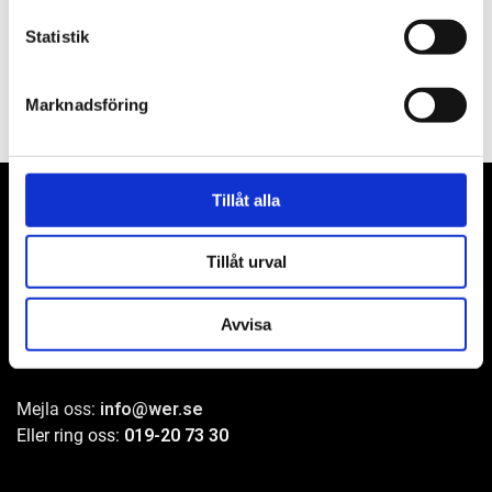
Filer
Statistik
Marknadsföring
Tillåt alla
Tillåt urval
WER-agenturer AB
Adress: Elementvägen 7, 702 27 Örebro
Avvisa
Undrar du över något?
Mejla oss:
info@wer.se
Eller ring oss:
019-20 73 30