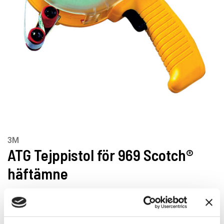
3M
ATG Tejppistol för 969 Scotch®
häftämne
Lättanvänd tejppistol för 969 Scotch® häftämne. För
snabb och enkel applicering av transfertejp med en hand.
Perfekt för både små och krävande industriella jobb.