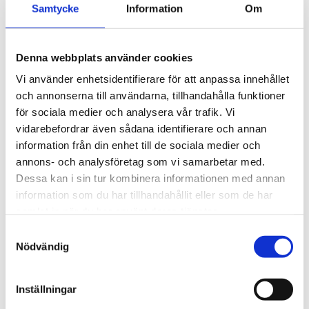
Samtycke
Information
Om
Artikelnr: ATG700
EAN-kod: 00051131065055
Rekommenderat pris: 640.00 kr
Denna webbplats använder cookies
640 kr
Vi använder enhetsidentifierare för att anpassa innehållet
och annonserna till användarna, tillhandahålla funktioner
för sociala medier och analysera vår trafik. Vi
st
Lägg i varukorgen
vidarebefordrar även sådana identifierare och annan
information från din enhet till de sociala medier och
annons- och analysföretag som vi samarbetar med.
Beställningsvara, förväntad leveranstid: 14 dagar.
Dessa kan i sin tur kombinera informationen med annan
information som du har tillhandahållit eller som de har
samlat in när du har använt deras tjänster.
Beskrivning
Samtyckesval
Nödvändig
Om varumärket
Inställningar