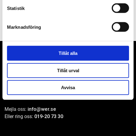
Filer
Statistik
Marknadsföring
Tillåt alla
Tillåt urval
WER-agenturer AB
Adress: Elementvägen 7, 702 27 Örebro
Avvisa
Undrar du över något?
Mejla oss:
info@wer.se
Eller ring oss:
019-20 73 30