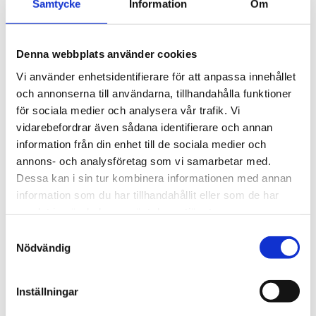
Samtycke
Information
Om
Artikelnr: 252548
EAN-kod: 00021200555633
Rekommenderat pris: 405.00 kr
Denna webbplats använder cookies
405 kr
Vi använder enhetsidentifierare för att anpassa innehållet
och annonserna till användarna, tillhandahålla funktioner
för sociala medier och analysera vår trafik. Vi
st
Lägg i varukorgen
vidarebefordrar även sådana identifierare och annan
information från din enhet till de sociala medier och
Finns i lager
annons- och analysföretag som vi samarbetar med.
Dessa kan i sin tur kombinera informationen med annan
information som du har tillhandahållit eller som de har
samlat in när du har använt deras tjänster.
Beskrivning
Samtyckesval
Nödvändig
Om varumärket
Inställningar