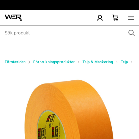
Sök
produkt
Förstasidan
Förbrukningsprodukter
Tejp & Maskering
Tejp
B