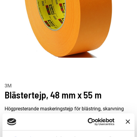
3M
Blästertejp, 48 mm x 55 m
Högpresterande maskeringstejp för blästring, skarvning
och färgmaskering i höga temperaturer. Tål upp till 149 °C i
en timme och ger ett pålitligt fäste med
naturgummihäftämne.