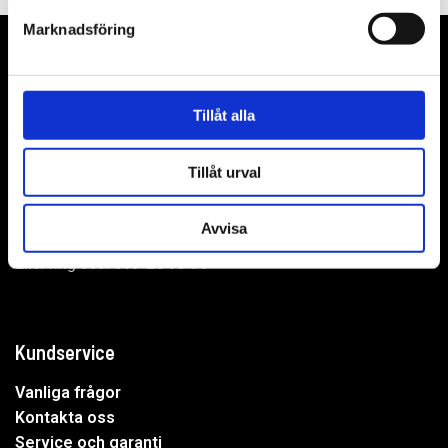
Marknadsföring
Tillåt alla
WER-agenturer AB
Adress: Elementvägen 7, 702 27 Örebro
Tillåt urval
Undrar du över något?
Avvisa
Mejla oss:
info@wer.se
Eller ring oss:
019-20 73 30
Kundservice
Vanliga frågor
Kontakta oss
Service och garanti