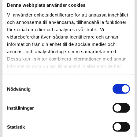
Denna webbplats använder cookies
Vi använder enhetsidentifierare för att anpassa innehållet
st
Lägg i varukorgen
och annonserna till användarna, tillhandahålla funktioner
för sociala medier och analysera vår trafik. Vi
Finns i lager
vidarebefordrar även sådana identifierare och annan
information från din enhet till de sociala medier och
annons- och analysföretag som vi samarbetar med.
Dessa kan i sin tur kombinera informationen med annan
Beskrivning
information som du har tillhandahållit eller som de har
samlat in när du har använt deras tjänster.
Om varumärket
Samtyckesval
Nödvändig
Filer
Inställningar
Statistik