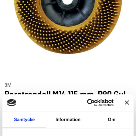
3M
Borstrondell M14 115 mm, P80 Gul
Artikelnr: 24538
EAN-kod: 00048011245386
Rekommenderat pris: 590.00 kr
Samtycke
Information
Om
590 kr