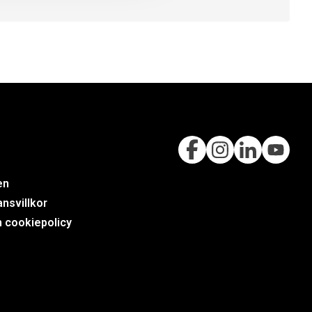
en
nsvillkor
h cookiepolicy