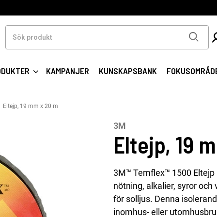
Sök
produkt
ODUKTER
KAMPANJER
KUNSKAPSBANK
FOKUSOMRÅD
Eltejp, 19 mm x 20 m
3M
Eltejp, 19 
3M™ Temflex™ 1500 Eltejp 
nötning, alkalier, syror oc
för solljus. Denna isolerand
inomhus- eller utomhusbru