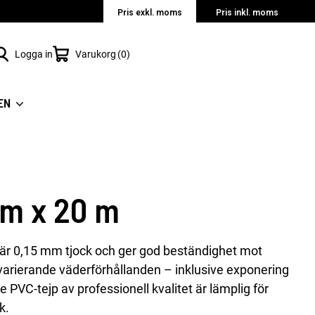
Pris exkl. moms
Pris inkl. moms
Logga in
Varukorg
0
EN
mm x 20 m
är 0,15 mm tjock och ger god beständighet mot
h varierande väderförhållanden – inklusive exponering
e PVC-tejp av professionell kvalitet är lämplig för
k.