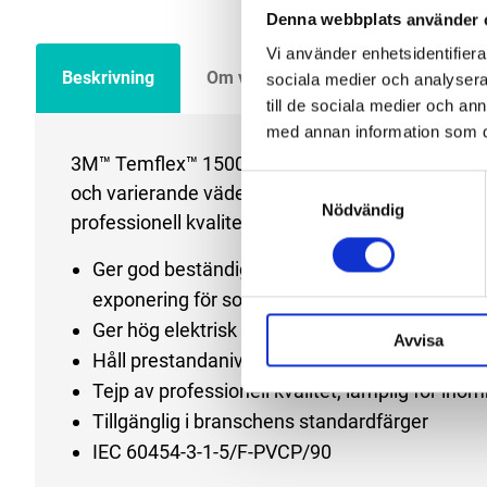
Denna webbplats använder 
Vi använder enhetsidentifierar
Beskrivning
Om varumärket
Filer
sociala medier och analysera 
till de sociala medier och a
med annan information som du 
3M™ Temflex™ 1500 Eltejp är 0,15 mm tjock och g
Samtyckesval
och varierande väderförhållanden – inklusive exp
Nödvändig
professionell kvalitet är lämplig för inomhus- el
Ger god beständighet mot nötning, alkalier, s
exponering för solljus
Ger hög elektrisk hållfasthet
Avvisa
Håll prestandanivån hög i omgivningstemperatu
Tejp av professionell kvalitet, lämplig för in
Tillgänglig i branschens standardfärger
IEC 60454-3-1-5/F-PVCP/90