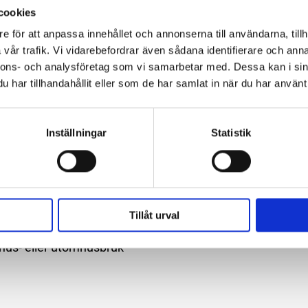
cookies
e för att anpassa innehållet och annonserna till användarna, tillh
vår trafik. Vi vidarebefordrar även sådana identifierare och anna
nnons- och analysföretag som vi samarbetar med. Dessa kan i sin
har tillhandahållit eller som de har samlat in när du har använt 
er god beständighet mot nötning, alkalier, syror
onering för solljus. Denna isolerande PVC-tejp av
Inställningar
Statistik
ler utomhusbruk.
yror och varierande väderförhållanden – inklusive
Tillåt urval
rer upp till 90 °C
omhus- eller utomhusbruk