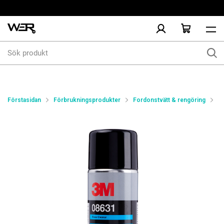
Sök
produkt
Förstasidan
Förbrukningsprodukter
Fordonstvätt & rengöring
R