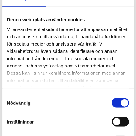
Artikelnr: 08631
EAN-kod: 05900422087038
Rekommenderat pris: 225.00 kr
Denna webbplats använder cookies
225 kr
Vi använder enhetsidentifierare för att anpassa innehållet
och annonserna till användarna, tillhandahålla funktioner
för sociala medier och analysera vår trafik. Vi
st
Lägg i varukorgen
vidarebefordrar även sådana identifierare och annan
information från din enhet till de sociala medier och
Finns i lager
annons- och analysföretag som vi samarbetar med.
Dessa kan i sin tur kombinera informationen med annan
information som du har tillhandahållit eller som de har
samlat in när du har använt deras tjänster.
Beskrivning
Samtyckesval
Nödvändig
Om varumärket
Inställningar
Filer