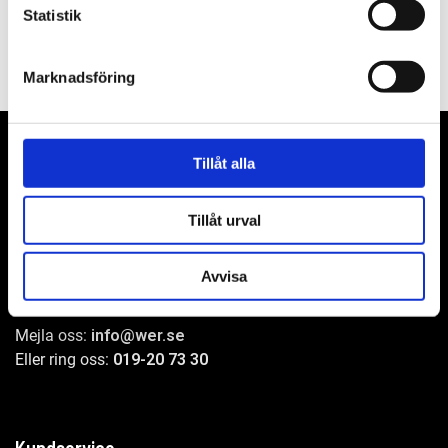
Statistik
Marknadsföring
Tillåt alla
WER-agenturer AB
Tillåt urval
Adress: Elementvägen 7, 702 27 Örebro
Avvisa
Undrar du över något?
Mejla oss:
info@wer.se
Eller ring oss:
019-20 73 30