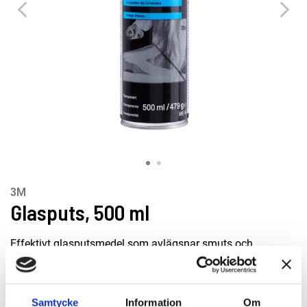
3M
Glasputs, 500 ml
Effektivt glasputsmedel som avlägsnar smuts och
beläggningar utan att lämna ränder. Säker att använda på
glas, plast, krom och metall.
Samtycke
Information
Om