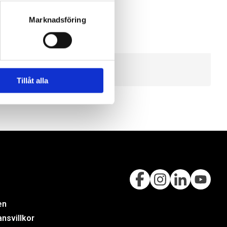
Marknadsföring
Tillåt alla
en
nsvillkor