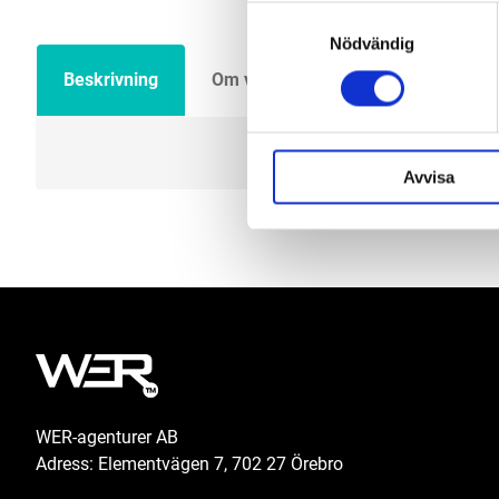
Samtyckesval
Nödvändig
Beskrivning
Om varumärket
Filer
Avvisa
WER-agenturer AB
Adress: Elementvägen 7, 702 27 Örebro