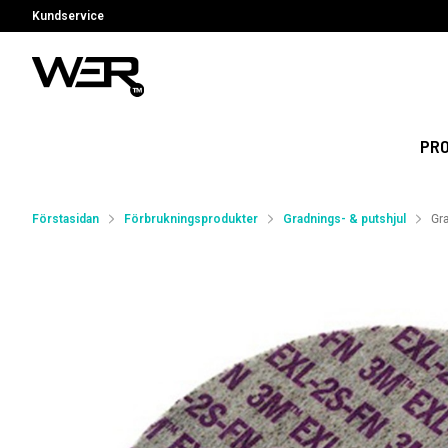
Kundservice
PR
Förstasidan
Förbrukningsprodukter
Gradnings- & putshjul
Gr