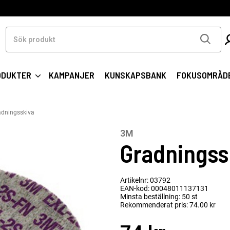
Sök
produkt
ODUKTER
KAMPANJER
KUNSKAPSBANK
FOKUSOMRÅD
adningsskiva
3M
Gradningss
Artikelnr: 03792
EAN-kod: 00048011137131
Minsta beställning: 50 st
Rekommenderat pris: 74.00 kr