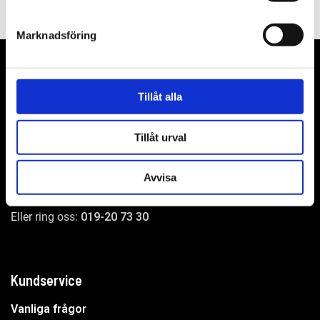
Marknadsföring
Tillåt alla
WER-agenturer AB
Adress: Elementvägen 7, 702 27 Örebro
Tillåt urval
Undrar du över något?
Avvisa
Mejla oss:
info@wer.se
Eller ring oss:
019-20 73 30
Kundservice
Vanliga frågor