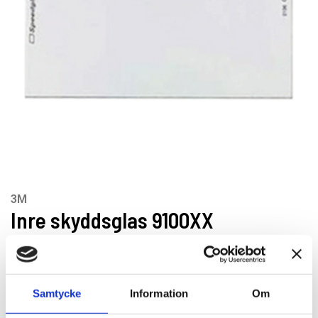
3M
Inre skyddsglas 9100XX
Artikelnr: H528025
EAN-kod: 04046719188581
Minsta beställning: 5 st
Samtycke
Information
Om
Rekommenderat pris: 366.00 kr