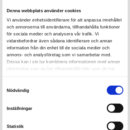
366 kr
Denna webbplats använder cookies
Vi använder enhetsidentifierare för att anpassa innehållet
och annonserna till användarna, tillhandahålla funktioner
st
Lägg i varukorgen
för sociala medier och analysera vår trafik. Vi
vidarebefordrar även sådana identifierare och annan
Finns i lager
information från din enhet till de sociala medier och
annons- och analysföretag som vi samarbetar med.
Dessa kan i sin tur kombinera informationen med annan
information som du har tillhandahållit eller som de har
Beskrivning
samlat in när du har använt deras tjänster.
Samtyckesval
Om varumärket
Nödvändig
Filer
Inställningar
Statistik