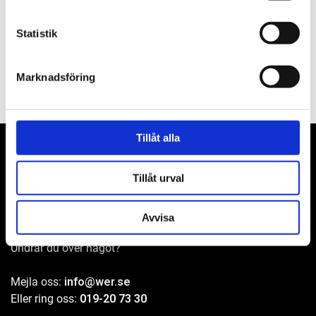
Filer
Statistik
Marknadsföring
Tillåt alla
Tillåt urval
WER-agenturer AB
Adress: Elementvägen 7, 702 27 Örebro
Avvisa
Undrar du över något?
Mejla oss:
info@wer.se
Eller ring oss:
019-20 73 30