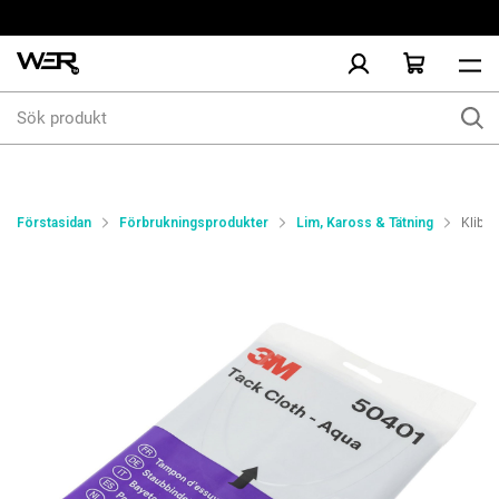
Sök
produkt
Förstasidan
Förbrukningsprodukter
Lim, Kaross & Tätning
Klibb