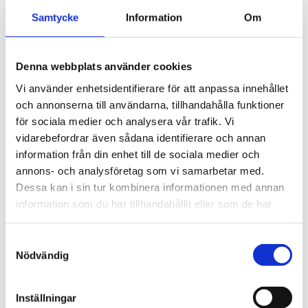
upprepad användning.
Samtycke
Information
Om
Artikelnr: 50401
EAN-kod: 04054596675049
Minsta beställning: 10 st
Denna webbplats använder cookies
Rekommenderat pris: 13.00 kr
Vi använder enhetsidentifierare för att anpassa innehållet
13 kr
och annonserna till användarna, tillhandahålla funktioner
för sociala medier och analysera vår trafik. Vi
vidarebefordrar även sådana identifierare och annan
st
Lägg i varukorgen
information från din enhet till de sociala medier och
annons- och analysföretag som vi samarbetar med.
Finns i lager
Dessa kan i sin tur kombinera informationen med annan
information som du har tillhandahållit eller som de har
samlat in när du har använt deras tjänster.
Samtyckesval
Beskrivning
Nödvändig
Om varumärket
Inställningar