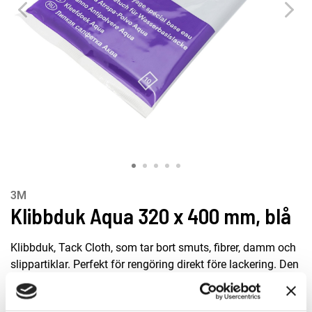
3M
Klibbduk Aqua 320 x 400 mm, blå
Klibbduk, Tack Cloth, som tar bort smuts, fibrer, damm och
slippartiklar. Perfekt för rengöring direkt före lackering. Den
fungerar på många olika slags material, t.ex. metall, plast,
fiberglas och trä. Den förblir mjuk och torr, även vid