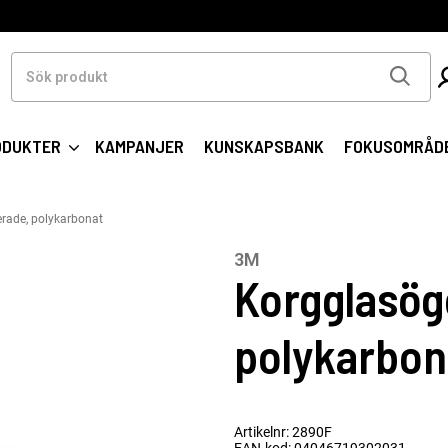
Sök
produkt
ODUKTER
KAMPANJER
KUNSKAPSBANK
FOKUSOMRÅD
erade, polykarbonat
3M
Korgglasög
polykarbon
Artikelnr: 2890F