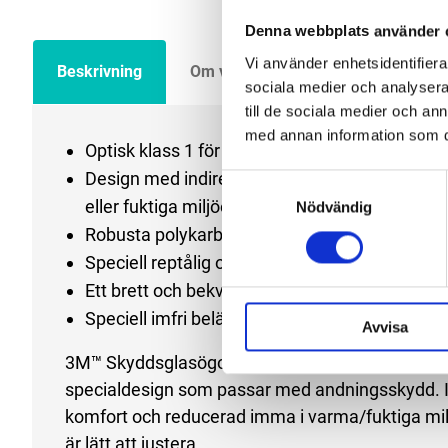
Denna webbplats använder 
Vi använder enhetsidentifierar
Beskrivning
Om varumärket
Filer
sociala medier och analysera 
till de sociala medier och a
med annan information som du 
Optisk klass 1 för långvarig bekväm användni
Design med indirekt ventilation för förbättrad
Samtyckesval
eller fuktiga miljöer.
Nödvändig
Robusta polykarbonatlinser ger ökad slagtålig
Speciell reptålig och imfri beläggning ökar tål
Ett brett och bekvämt huvudband i nylon som är
Speciell imfri beläggning minskar imma och säk
Avvisa
3M™ Skyddsglasögon 2890, indirekt ventilation, r
specialdesign som passar med andningsskydd. Indi
komfort och reducerad imma i varma/fuktiga mil
är lätt att justera.