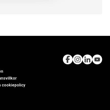
en
nsvillkor
h cookiepolicy