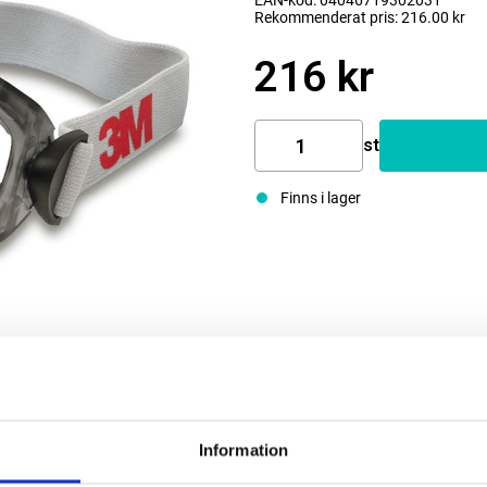
EAN-kod: 04046719302031
Rekommenderat pris: 216.00 kr
216 kr
st
Finns i lager
Information