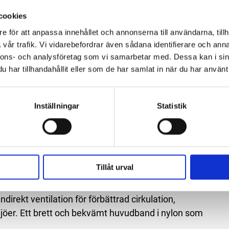
cookies
e för att anpassa innehållet och annonserna till användarna, tillh
vår trafik. Vi vidarebefordrar även sådana identifierare och anna
nnons- och analysföretag som vi samarbetar med. Dessa kan i sin
har tillhandahållit eller som de har samlat in när du har använt 
ng
 luftcirkulation, komfort och reducerad imma i varma
Inställningar
Statistik
het
igheten och ger bättre sikt
 lätt att justera
erställer bättre sikt
Tillåt urval
eptålig/imfri, klar polykarbonatlins, har en modern
rekt ventilation för förbättrad cirkulation,
jöer. Ett brett och bekvämt huvudband i nylon som