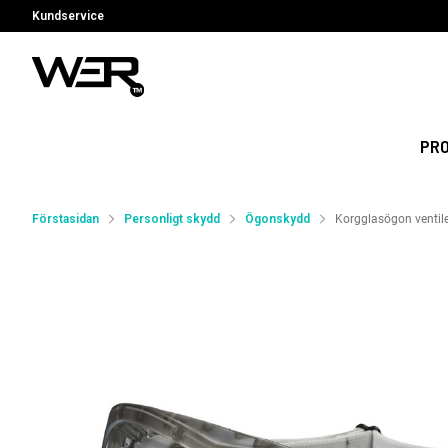
Kundservice
PR
Förstasidan
Personligt skydd
Ögonskydd
Korgglasögon ventil