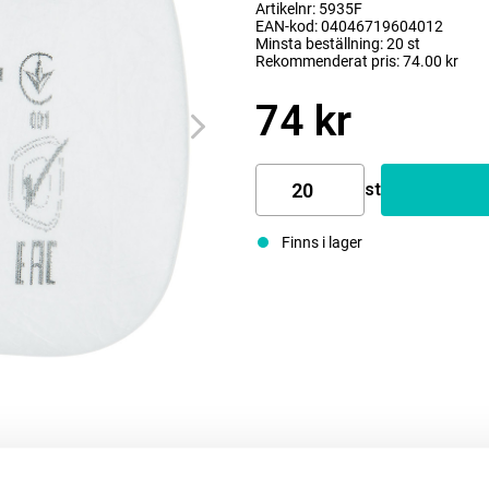
Artikelnr: 5935F
EAN-kod: 04046719604012
Minsta beställning: 20 st
Rekommenderat pris: 74.00 kr
74 kr
st
Finns i lager