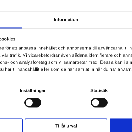
Information
cookies
e för att anpassa innehållet och annonserna till användarna, tillh
vår trafik. Vi vidarebefordrar även sådana identifierare och anna
nnons- och analysföretag som vi samarbetar med. Dessa kan i sin
har tillhandahållit eller som de har samlat in när du har använt 
m kan användas med filter i 6000-serien för
Inställningar
Statistik
ed en 501-filterhållare), eller separat
erhållare). Våra lätta filter är designade för att
Tillåt urval