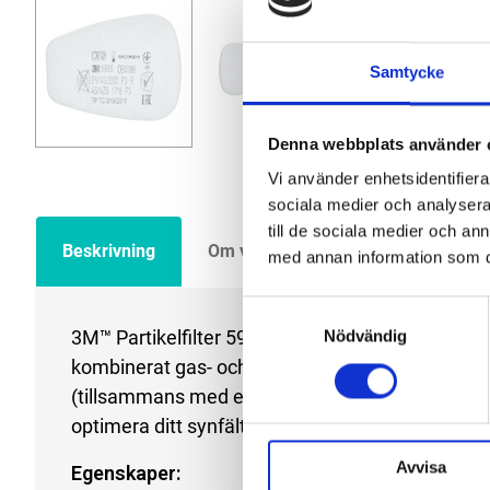
Samtycke
Denna webbplats använder 
Vi använder enhetsidentifierar
sociala medier och analysera 
till de sociala medier och a
Beskrivning
Om varumärket
Filer
med annan information som du 
Samtyckesval
3M™ Partikelfilter 5925 är P3 R-partikelfilter so
Nödvändig
kombinerat gas- och partikelskydd (tillsammans m
(tillsammans med en 603-filteradapter och 501-filt
optimera ditt synfält.
Avvisa
Egenskaper: