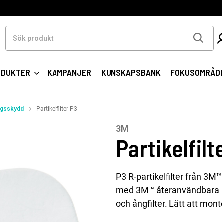
Sök
produkt
ODUKTER
KAMPANJER
KUNSKAPSBANK
FOKUSOMRÅD
ngsskydd
Partikelfilter P3
3M
Partikelfilt
P3 R-partikelfilter från 3M
med 3M™ återanvändbara m
och ångfilter. Lätt att mon