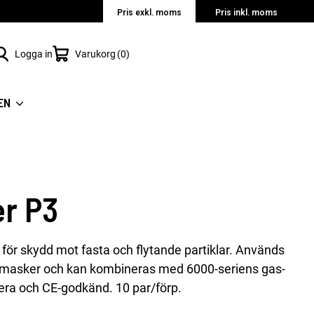
Pris exkl. moms
Pris inkl. moms
Logga in
Varukorg
0
EN
er P3
™ för skydd mot fasta och flytande partiklar. Används
asker och kan kombineras med 6000-seriens gas-
tera och CE-godkänd. 10 par/förp.