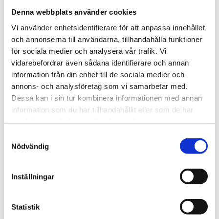
42 kr
Denna webbplats använder cookies
Vi använder enhetsidentifierare för att anpassa innehållet
st
Lägg i varukorgen
och annonserna till användarna, tillhandahålla funktioner
för sociala medier och analysera vår trafik. Vi
Tillfälligt slut.
vidarebefordrar även sådana identifierare och annan
information från din enhet till de sociala medier och
annons- och analysföretag som vi samarbetar med.
Dessa kan i sin tur kombinera informationen med annan
Beskrivning
information som du har tillhandahållit eller som de har
samlat in när du har använt deras tjänster.
Samtyckesval
Om varumärket
Nödvändig
Filer
Inställningar
Statistik