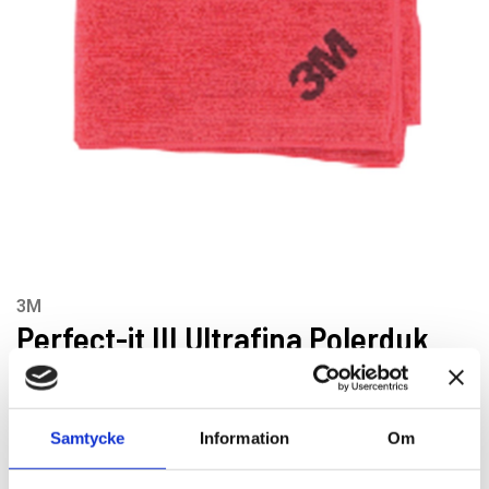
3M
Perfect-it III Ultrafina Polerduk
Artikelnr: 50489
EAN-kod: 04046719220489
Minsta beställning: 5 st
Rekommenderat pris: 42.00 kr
Samtycke
Information
Om