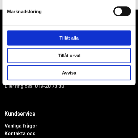
Marknadsföring
Tillåt alla
WER-agenturer AB
Adress: Elementvägen 7, 702 27 Örebro
Tillåt urval
Undrar du över något?
Avvisa
Mejla oss:
info@wer.se
Eller ring oss:
019-20 73 30
Kundservice
Vanliga frågor
Kontakta oss