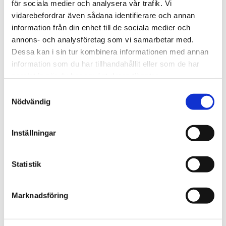
för sociala medier och analysera vår trafik. Vi
vidarebefordrar även sådana identifierare och annan
Filer
information från din enhet till de sociala medier och
annons- och analysföretag som vi samarbetar med.
Dessa kan i sin tur kombinera informationen med annan
information som du har tillhandahållit eller som de har
Relaterade produkter
samlat in när du har använt deras tjänster.
Samtyckesval
Nödvändig
Fokus Bilvård
Inställningar
Statistik
Marknadsföring
3M
3M
Polermedel Ultrafina
Polermedel