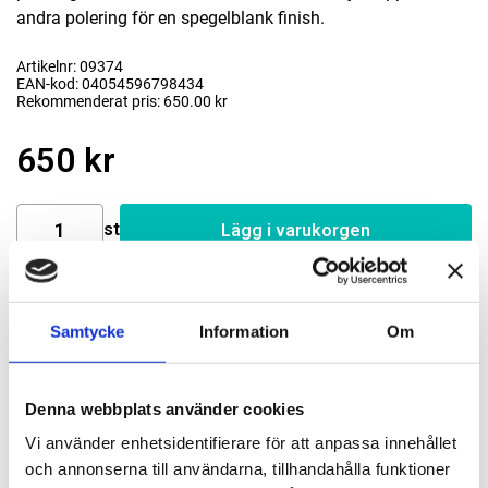
andra polering för en spegelblank finish.
Artikelnr: 09374
EAN-kod: 04054596798434
Rekommenderat pris: 650.00 kr
650 kr
st
Lägg i varukorgen
Finns i lager
Samtycke
Information
Om
Beskrivning
Denna webbplats använder cookies
Vi använder enhetsidentifierare för att anpassa innehållet
Om varumärket
och annonserna till användarna, tillhandahålla funktioner