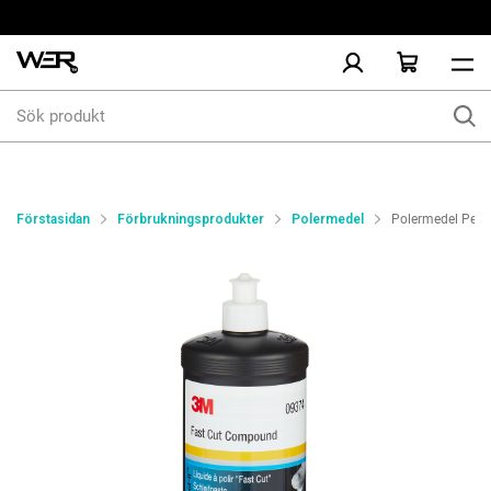
Sök
produkt
Förstasidan
Förbrukningsprodukter
Polermedel
Polermedel Perfect