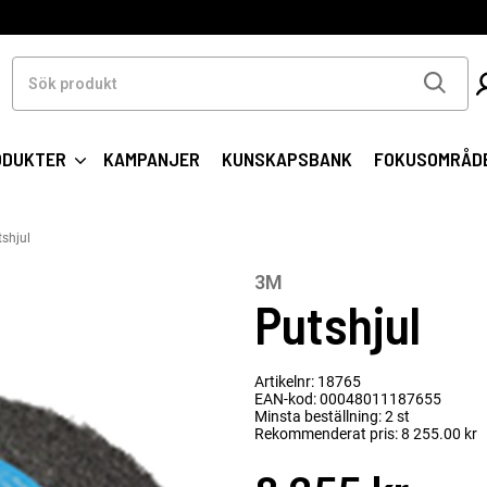
Sök
produkt
ODUKTER
KAMPANJER
KUNSKAPSBANK
FOKUSOMRÅD
shjul
3M
Putshjul
Artikelnr: 18765
EAN-kod: 00048011187655
Minsta beställning: 2 st
Rekommenderat pris: 8 255.00 kr