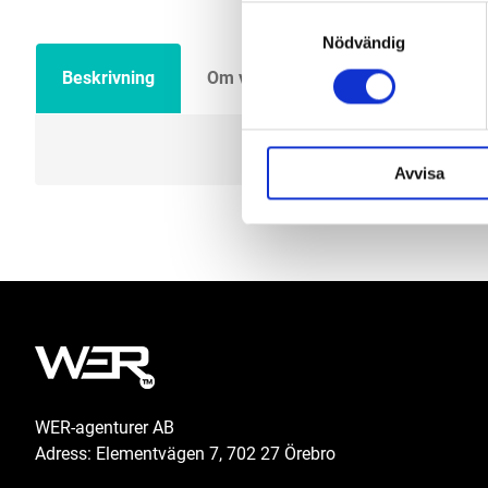
Samtyckesval
Nödvändig
Beskrivning
Om varumärket
Filer
Avvisa
WER-agenturer AB
Adress: Elementvägen 7, 702 27 Örebro