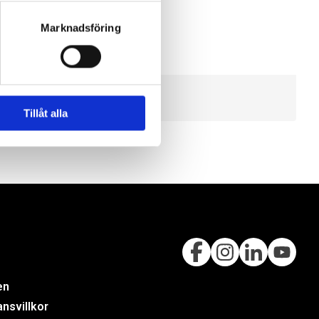
Marknadsföring
Tillåt alla
en
nsvillkor