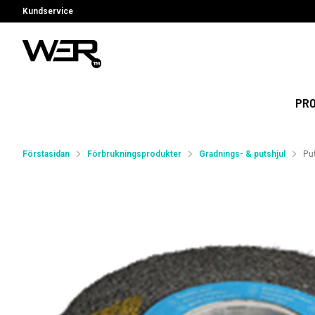
Kundservice
PR
Förstasidan
Förbrukningsprodukter
Gradnings- & putshjul
Put