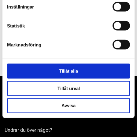
Inställningar
Om varumärket
Statistik
Filer
Marknadsföring
Tillåt alla
Tillåt urval
Avvisa
WER-agenturer AB
Adress: Elementvägen 7, 702 27 Örebro
Undrar du över något?