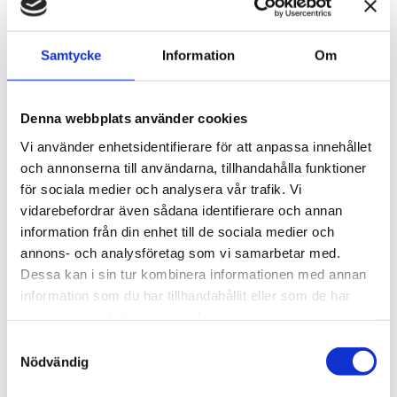
formbart slipark för aggressiv rengöring, utjämning och
polering av metallytor. Perfekt för manuell användning eller
med maskin vid lackeringsförberedelse och
Samtycke
Information
Om
rostborttagning.
Artikelnr: 07440
Denna webbplats använder cookies
EAN-kod: 54046719934336
Minsta beställning: 20 st
Vi använder enhetsidentifierare för att anpassa innehållet
Rekommenderat pris: 61.00 kr
och annonserna till användarna, tillhandahålla funktioner
för sociala medier och analysera vår trafik. Vi
61 kr
vidarebefordrar även sådana identifierare och annan
information från din enhet till de sociala medier och
annons- och analysföretag som vi samarbetar med.
st
Lägg i varukorgen
Dessa kan i sin tur kombinera informationen med annan
information som du har tillhandahållit eller som de har
Finns i lager
samlat in när du har använt deras tjänster.
Samtyckesval
Nödvändig
Beskrivning