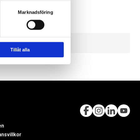
Marknadsföring
Tillåt alla
en
nsvillkor