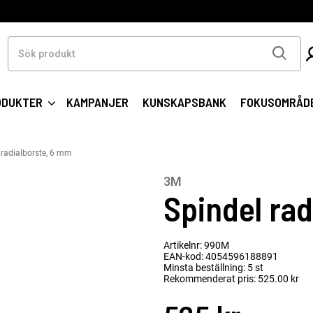
Sök
produkt
ODUKTER
KAMPANJER
KUNSKAPSBANK
FOKUSOMRÅD
 radialborste, 6 mm
3M
Spindel ra
Artikelnr: 990M
EAN-kod: 4054596188891
Minsta beställning: 5 st
Rekommenderat pris: 525.00 kr