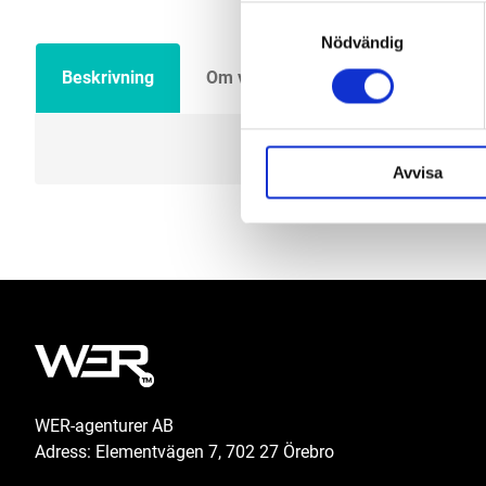
Samtyckesval
Nödvändig
Beskrivning
Om varumärket
Filer
Avvisa
WER-agenturer AB
Adress: Elementvägen 7, 702 27 Örebro