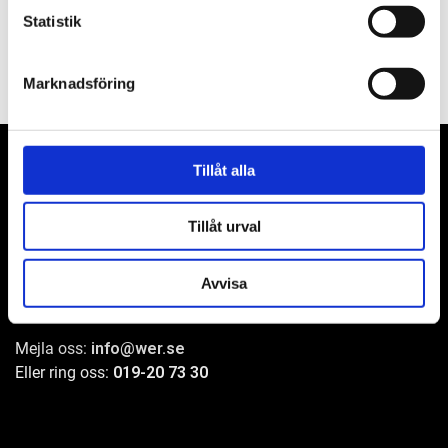
Statistik
Marknadsföring
Tillåt alla
Tillåt urval
WER-agenturer AB
Adress: Elementvägen 7, 702 27 Örebro
Avvisa
Undrar du över något?
Mejla oss:
info@wer.se
Eller ring oss:
019-20 73 30