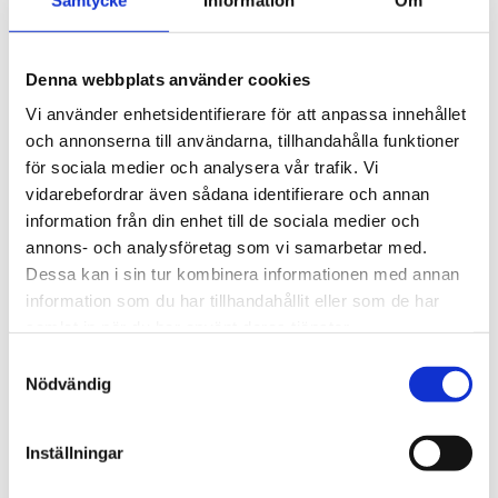
Artikelnr: 64859
EAN-kod: 04046719523825
Rekommenderat pris: 455.00 kr
Denna webbplats använder cookies
455 kr
Vi använder enhetsidentifierare för att anpassa innehållet
och annonserna till användarna, tillhandahålla funktioner
för sociala medier och analysera vår trafik. Vi
st
Lägg i varukorgen
vidarebefordrar även sådana identifierare och annan
information från din enhet till de sociala medier och
Finns i lager
annons- och analysföretag som vi samarbetar med.
Dessa kan i sin tur kombinera informationen med annan
information som du har tillhandahållit eller som de har
samlat in när du har använt deras tjänster.
Beskrivning
Samtyckesval
Nödvändig
Om varumärket
Inställningar
Filer