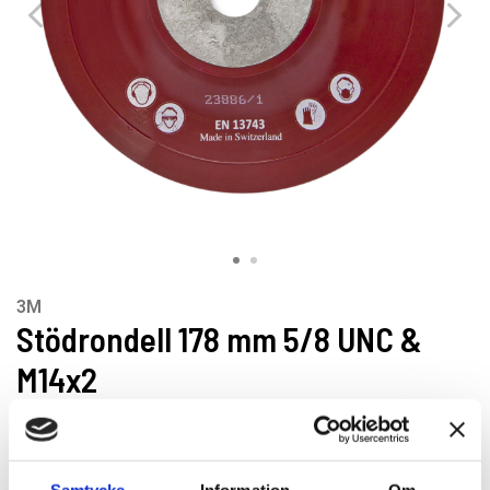
3M
Stödrondell 178 mm 5/8 UNC &
M14x2
Hård stödplatta i gummi för 3M™-fiberrondeller. Ger jämnt
stöd, minskar vibrationer och ökar komforten vid slipning.
Samtycke
Information
Om