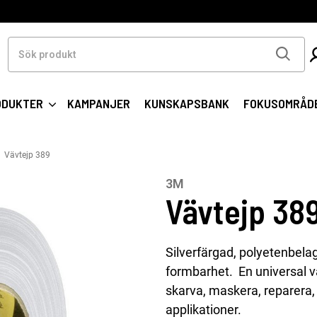
Sök
produkt
ODUKTER
KAMPANJER
KUNSKAPSBANK
FOKUSOMRÅD
Vävtejp 389
3M
Vävtejp 38
Silverfärgad, polyetenbel
formbarhet. En universal vä
skarva, maskera, reparera,
applikationer.