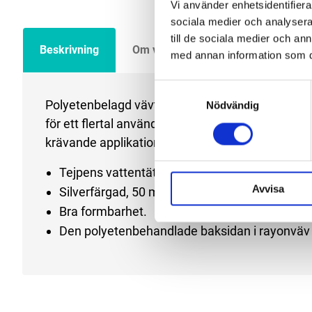
Vi använder enhetsidentifierar
sociala medier och analysera 
till de sociala medier och a
Beskrivning
Om varumärket
Filer
med annan information som du 
Samtyckesval
Polyetenbelagd vävtejp som kännetecknas av hög
Nödvändig
för ett flertal användningsområden t.ex. skarva,
krävande applikationer.
Tejpens vattentäta rygg har bra formbarhet och
Avvisa
Silverfärgad, 50 mm bred
Bra formbarhet.
Den polyetenbehandlade baksidan i rayonväv 