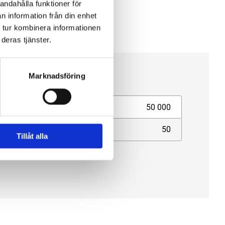
andahålla funktioner för
n information från din enhet
 tur kombinera informationen
deras tjänster.
cifikation
Marknadsföring
ngd (mm)
50 000
edd (mm)
50
Tillåt alla