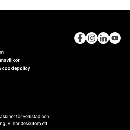
en
nsvillkor
h cookiepolicy
askiner för verkstad och
ing. Vi har dessutom ett