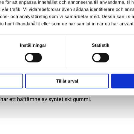
e för att anpassa innehållet och annonserna till användarna, tillh
vår trafik. Vi vidarebefordrar även sådana identifierare och anna
nnons- och analysföretag som vi samarbetar med. Dessa kan i sin
har tillhandahållit eller som de har samlat in när du har använt 
Spe
 styrka och god formbarhet. En universal vävtejp,
Inställningar
Statistik
 maskera, reparera, fixera, täta och märka. För mer
Lä
 är enkel att riva av.
Br
Tillåt urval
har ett häftämne av syntetiskt gummi.