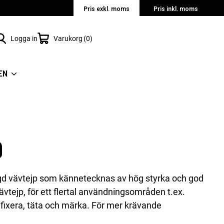
Pris exkl. moms
Pris inkl. moms
Logga in
Varukorg
0
EN
9
agd vävtejp som kännetecknas av hög styrka och god
vtejp, för ett flertal användningsområden t.ex.
 fixera, täta och märka. För mer krävande